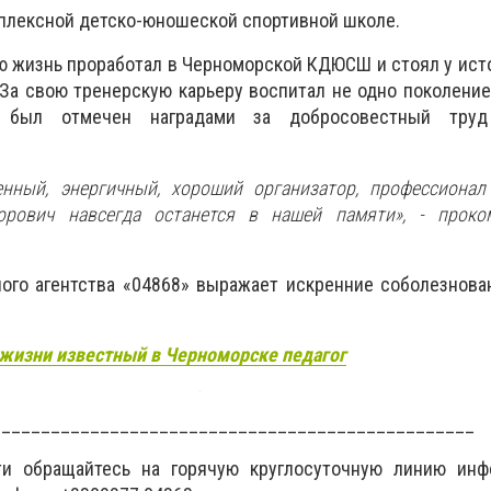
плексной детско-юношеской спортивной школе.
 жизнь проработал в Черноморской КДЮСШ и стоял у ист
. За свою тренерскую карьеру воспитал не одно поколен
з был отмечен наградами за добросовестный тру
енный, энергичный, хороший организатор, профессионал
орович навсегда останется в нашей памяти», - проко
ого агентства «04868» выражает искренние соболезнова
 жизни известный в Черноморске педагог
_________________________________________________
ти обращайтесь на горячую круглосуточную линию инф