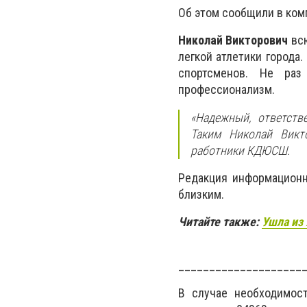
Об этом сообщили в ком
Николай Викторович
всю
легкой атлетики города
спортсменов. Не ра
профессионализм.
«Надежный, ответств
Таким Николай Викт
работники КДЮСШ.
Редакция информационн
близким.
Читайте также:
Ушла из
____________________
В случае необходимос