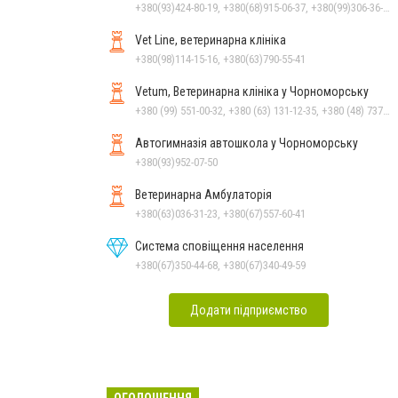
+380(93)424-80-19, +380(68)915-06-37, +380(99)306-36-14
Vet Line, ветеринарна клініка
+380(98)114-15-16, +380(63)790-55-41
Vetum, Ветеринарна клініка у Чорноморську
+380 (99) 551-00-32, +380 (63) 131-12-35, +380 (48) 737-69-48, +380 (66) 784-33-31
Автогимназія автошкола у Чорноморську
+380(93)952-07-50
Ветеринарна Амбулаторія
+380(63)036-31-23, +380(67)557-60-41
Система сповіщення населення
+380(67)350-44-68, +380(67)340-49-59
Додати підприємство
ОГОЛОШЕННЯ