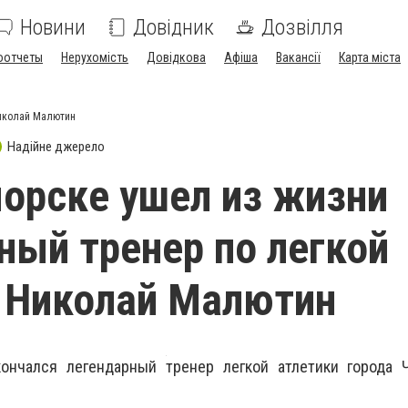
Новини
Довідник
Дозвілля
оотчеты
Нерухомість
Довідкова
Афіша
Вакансії
Карта міста
Николай Малютин
Надійне джерело
орске ушел из жизни
ный тренер по легкой
 Николай Малютин
кончался легендарный тренер легкой атлетики города 