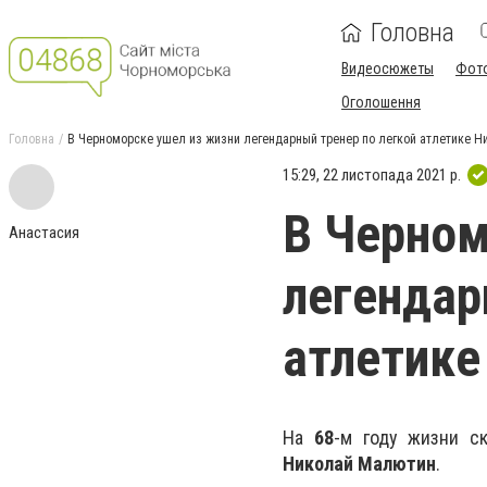
Головна
Видеосюжеты
Фот
Оголошення
Головна
В Черноморске ушел из жизни легендарный тренер по легкой атлетике 
15:29, 22 листопада 2021 р.
В Черном
Анастасия
легендар
атлетике
На
68
-м году жизни с
Николай Малютин
.