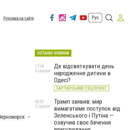
Рус
Реклама на сайте
ОСТАННІ НОВИНИ
Де відсвяткувати день
17:34
5 серпня
народження дитини в
Одесі?
ПАРТНЕРСЬКИЙ СПЕЦПРОЄКТ
Трамп заявив: мир
08:55
2 серпня
вимагатиме поступок від
Зеленського і Путіна —
Черноморск –
озвучив своє бачення
врегулювання