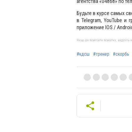
агентства «04868» по те
Будьте в курсе самых с
в Telegram, YouTube и 
приложение IOS / Androi
Якщо ви помітили помилку, виділіть нео
#кдсш
#тренер
#скорбь