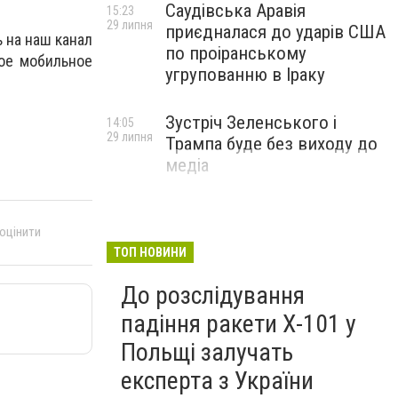
Саудівська Аравія
15:23
29 липня
приєдналася до ударів США
 на наш канал
по проіранському
ное мобильное
угрупованню в Іраку
Зустріч Зеленського і
14:05
29 липня
Трампа буде без виходу до
медіа
 оцінити
ТОП НОВИНИ
До розслідування
падіння ракети Х-101 у
Польщі залучать
експерта з України