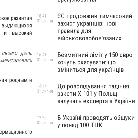
ЄС продовжив тимчасовий
18:41
оков развития
31 липня
захист українців: нові
ие выдающихся
правила для
д и высокий
військовозобов’язаних
 своего дела.
Безмитний ліміт у 150 євро
16:41
мментировали
31 липня
хочуть скасувати: що
зміниться для українців
ния родным и
До розслідування падіння
14:14
31 липня
ракети Х-101 у Польщі
залучать експерта з України
В Україні проводять обшуки
12:22
31 липня
у понад 100 ТЦК
ормационного