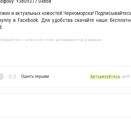
лефону: +3809377 04868
вежих и актуальных новостей Черноморска! Подписывайтесь
группу в Facebook. Для удобства скачайте наше бесплат
d.
бхідний текст і натисніть Ctrl + Enter, щоб повідомити про це редакцію
0,0
Оцініть першим
Авторизуйтесь
, щоб