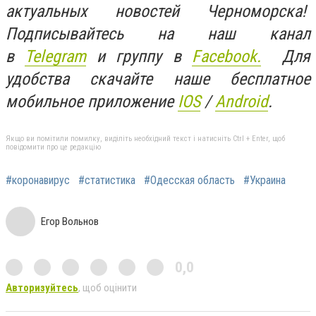
актуальных новостей Черноморска!
Подписывайтесь на наш канал
в
Telegram
и группу в
Facebook.
Для
удобства скачайте наше бесплатное
мобильное приложение
IOS
/
An
d
roid
.
Якщо ви помітили помилку, виділіть необхідний текст і натисніть Ctrl + Enter, щоб
повідомити про це редакцію
#коронавирус
#статистика
#Одесская область
#Украина
Егор Вольнов
0,0
Авторизуйтесь
, щоб оцінити