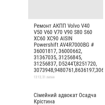
Ремонт АКПП Volvo V40
V50 V60 V70 V90 S80 S60
XC60 XC90 AISIN
Powershift AV4R7000BG #
36001817, 36000662,
31367035, 31256845,
31256837, D5244T,8251720,
3073948,9480761,8636197,306
13:13, 31 липня
Сімейний адвокат Осадча
Крістина