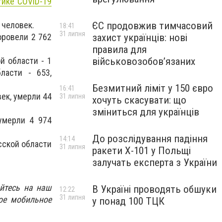
тике COVID-19
 человек.
ЄС продовжив тимчасовий
18:41
31 липня
оровели 2 762
захист українців: нові
правила для
й области - 1
військовозобов’язаних
ласти - 653,
Безмитний ліміт у 150 євро
16:41
ек, умерли 44
31 липня
хочуть скасувати: що
зміниться для українців
умерли 4 974
До розслідування падіння
14:14
сской области
31 липня
ракети Х-101 у Польщі
залучать експерта з України
йтесь на наш
В Україні проводять обшуки
12:22
31 липня
ое мобильное
у понад 100 ТЦК