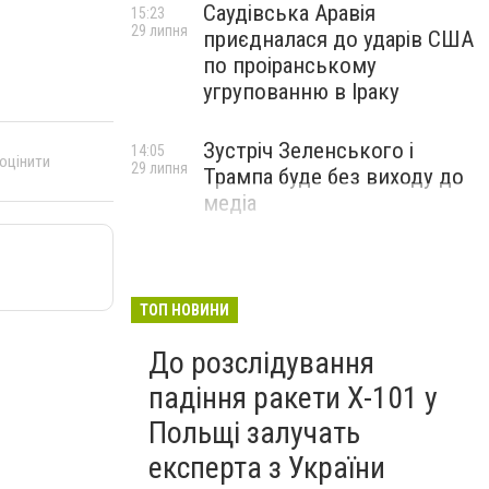
Саудівська Аравія
15:23
29 липня
приєдналася до ударів США
по проіранському
угрупованню в Іраку
Зустріч Зеленського і
14:05
 оцінити
29 липня
Трампа буде без виходу до
медіа
ТОП НОВИНИ
До розслідування
падіння ракети Х-101 у
Польщі залучать
експерта з України