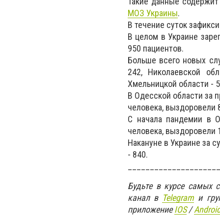
Такие данные содержи
МОЗ Украины
.
В течение суток зафикс
В целом в Украине заре
950 пациентов.
Больше всего новых слу
242, Николаевской обл
Хмельницкой области - 5
В Одесской области за 
человека, выздоровели 
С начала пандемии в О
человека, выздоровели 
Накануне в Украине за с
- 840.
____________________
Будьте в курсе самых 
канал в
Telegram
и гру
приложение
IOS
/
An
d
roi