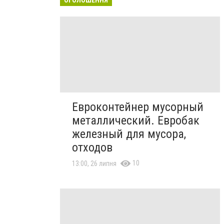
Евроконтейнер мусорный
металлический. Евробак
железный для мусора,
отходов
10
13:00, 26 липня