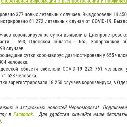
т
оперативная информация о распространении и профилак
ировано 377 новых летальных случаев. Выздоровели 14 450
гистрировано 81 272 летальных случая от COVID-19. Вызд
чаев коронавируса за сутки выявили в Днепропетровско
асти - 693, Одесской области - 655, Запорожской об
98 случаев.
прошедшие сутки коронавирус диагностировали у 655 челов
804 человека.
десской области заболели COVID-19 223 761 человек, 
171 523 человека.
утки зарегистрировали 18 250 случаев коронавируса, в Оде
__________________________________________________
свежих и актуальных новостей Черноморска! Подписыва
ппу в
Facebook.
Для удобства скачайте наше бесплатн
d
.