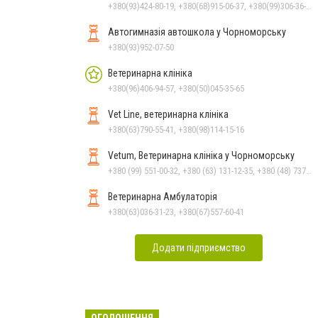
+380(93)424-80-19, +380(68)915-06-37, +380(99)306-36-14
Автогимназія автошкола у Чорноморську
+380(93)952-07-50
Ветеринарна клініка
+380(96)406-94-57, +380(50)045-35-65
Vet Line, ветеринарна клініка
+380(63)790-55-41, +380(98)114-15-16
Vetum, Ветеринарна клініка у Чорноморську
+380 (99) 551-00-32, +380 (63) 131-12-35, +380 (48) 737-69-48, +380 (66) 784-33-31
Ветеринарна Амбулаторія
+380(63)036-31-23, +380(67)557-60-41
Додати підприємство
ОГОЛОШЕННЯ