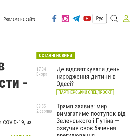
Рус
Реклама на сайте
ОСТАННІ НОВИНИ
в
Де відсвяткувати день
17:34
Вчора
народження дитини в
сти -
Одесі?
ПАРТНЕРСЬКИЙ СПЕЦПРОЄКТ
Трамп заявив: мир
08:55
2 серпня
вимагатиме поступок від
Зеленського і Путіна —
 COVID-19, из
озвучив своє бачення
врегулювання