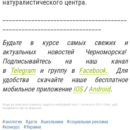
натуралистического центра.
_______________________________________
_______________________________
Будьте в курсе самых свежих и
актуальных новостей Черноморска!
Подписывайтесь на наш канал
в
Telegram
и группу в
Facebook.
Для
удобства скачайте наше бесплатное
мобильное приложение
IOS
/
An
d
roid
.
Якщо ви помітили помилку, виділіть необхідний текст і натисніть Ctrl + Enter, щоб
повідомити про це редакцію
#экология
#дети
#школьники
#социальная реклама
#конкурс
#Украина