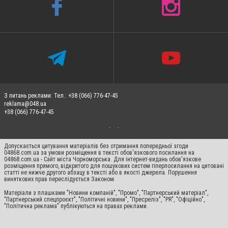
З питань реклами: Тел.: +38 (066) 776-47-45
reklama@048.ua
+38 (066) 776-47-45
Допускається цитування матеріалів без отримання попередньої згоди
04868.com.ua за умови розміщення в тексті обов'язкового посилання на
04868.com.ua - Сайт міста Чорноморська. Для інтернет-видань обов'язкове
розміщення прямого, відкритого для пошукових систем гіперпосилання на цитовані
статті не нижче другого абзацу в тексті або в якості джерела. Порушення
виняткових прав переслідується Законом.
Матеріали з плашками "Новини компаній", "Промо", "Партнерський матеріал",
"Партнерський спецпроєкт", "Політичні новини", "Пресреліз", "PR", "Офіційно",
"Політична реклама" публікуються на правах реклами.