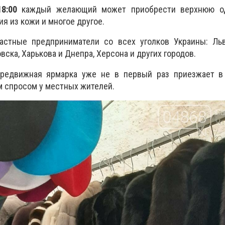
18:00
каждый желающий может приобрести верхнюю од
я из кожи и многое другое.
астные предприниматели со всех уголков Украины: Льв
ска, Харькова и Днепра, Херсона и других городов.
ередвижная
ярмарка
уже не в первый раз приезжает в
м спросом у местных жителей.