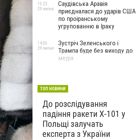
Саудівська Аравія
15:23
29 липня
приєдналася до ударів США
по проіранському
угрупованню в Іраку
Зустріч Зеленського і
14:05
29 липня
Трампа буде без виходу до
медіа
ТОП НОВИНИ
До розслідування
падіння ракети Х-101 у
Польщі залучать
експерта з України