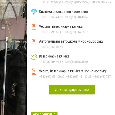
+380(93)424-80-19, +380(68)915-06-37, +380(99)306-36-14
Система сповіщення населення
+380(67)350-44-68, +380(67)340-49-59
Vet Line, ветеринарна клініка
+380(63)790-55-41, +380(98)114-15-16
Автогимназія автошкола у Чорноморську
+380(93)952-07-50
Ветеринарна клініка
+380(96)406-94-57, +380(50)045-35-65
Vetum, Ветеринарна клініка у Чорноморську
+380 (99) 551-00-32, +380 (63) 131-12-35, +380 (48) 737-69-48, +380 (66) 784-33-31
Додати підприємство
ОГОЛОШЕННЯ