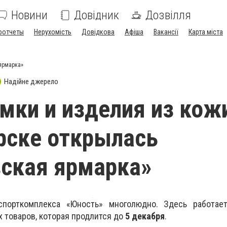
Новини
Довідник
Дозвілля
оотчеты
Нерухомість
Довідкова
Афіша
Вакансії
Карта міста
 ярмарка»
Надійне джерело
мки и изделия из кожи
рске открылась
ская ярмарка»
спорткомплекса «Юность» многолюдно. Здесь работае
товаров, которая продлится до
5 декабря
.