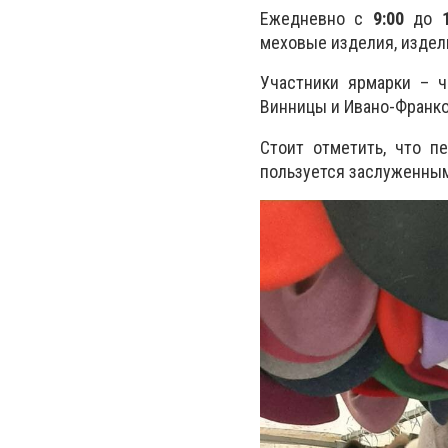
Ежедневно с
9:00
до
меховые изделия, издели
Участники
ярмарки
– ч
Винницы и Ивано-Франков
Стоит отметить, что п
пользуется заслуженны