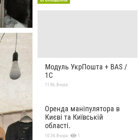
Модуль УкрПошта + BAS /
1C
11:06, Вчора
Оренда маніпулятора в
Києві та Київській
області.
1
10:34, Вчора