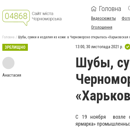
Головна
Видеосюжеты
Фот
Оголошення
Головна
Шубы, сумки и изделия из кожи: в Черноморске открылась «Харьковская
13:00, 30 листопада 2021 р.
ЗРЕЛИЩНО
Шубы, су
Черномо
Анастасия
«Харьков
С 19 ноября возле
ярмарка»
промышленных 