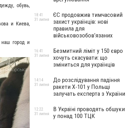
ежду, обувь,
ЄС продовжив тимчасовий
18:41
31 липня
захист українців: нові
ова и Киева,
правила для
військовозобов’язаних
 наш город и
Безмитний ліміт у 150 євро
16:41
31 липня
хочуть скасувати: що
зміниться для українців
До розслідування падіння
14:14
31 липня
ракети Х-101 у Польщі
залучать експерта з України
В Україні проводять обшуки
12:22
31 липня
у понад 100 ТЦК