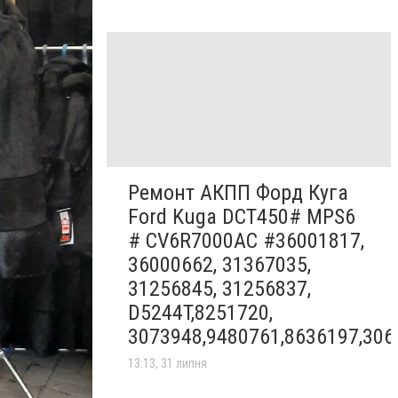
Ремонт АКПП Форд Куга
Ford Kuga DCT450# MPS6
# CV6R7000AC #36001817,
36000662, 31367035,
31256845, 31256837,
D5244T,8251720,
3073948,9480761,8636197,306
13:13, 31 липня