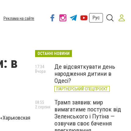
Рус
Реклама на сайте
ОСТАННІ НОВИНИ
: в
Де відсвяткувати день
17:34
Вчора
народження дитини в
Одесі?
ПАРТНЕРСЬКИЙ СПЕЦПРОЄКТ
Трамп заявив: мир
08:55
2 серпня
вимагатиме поступок від
Зеленського і Путіна —
т
«Харьковская
озвучив своє бачення
врегулювання