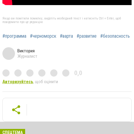
Якщо ви помітили помилку, виділіть необхідний текст і натисніть Ctrl + Enter, щоб
повідомити про це редакцію
#программа
#черноморск
#варта
#развитие
#безопасность
Виктория
Журналист
0,0
Авторизуйтесь
, щоб оцінити
СПЕЦТЕМА