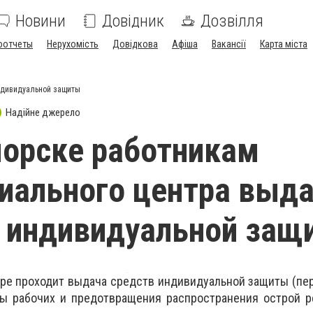
Новини
Довідник
Дозвілля
оотчеты
Нерухомість
Довідкова
Афіша
Вакансії
Карта міста
ндивидуальной защиты
Надійне джерело
орске работникам
иального центра выд
 индивидуальной защ
ре проходит выдача средств индивидуальной защиты (пер
ы рабочих и предотвращения распространения острой р