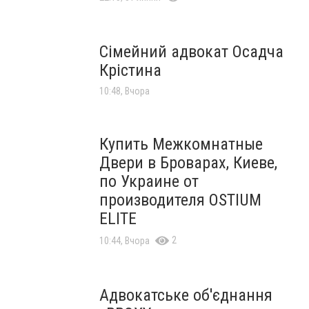
Сімейний адвокат Осадча
Крістина
10:48, Вчора
Купить Межкомнатные
Двери в Броварах, Киеве,
по Украине от
производителя OSTIUM
ELITE
2
10:44, Вчора
Адвокатське об'єднання