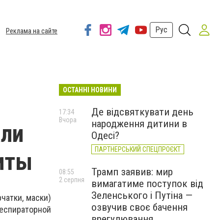
Рус
Реклама на сайте
ОСТАННІ НОВИНИ
Де відсвяткувати день
17:34
Вчора
народження дитини в
али
Одесі?
ПАРТНЕРСЬКИЙ СПЕЦПРОЄКТ
иты
Трамп заявив: мир
08:55
2 серпня
вимагатиме поступок від
Зеленського і Путіна —
чатки, маски)
озвучив своє бачення
еспираторной
врегулювання