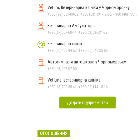
Vetum, Ветеринарна клініка у Чорноморську
+380 (99) 551-00-32, +380 (63) 131-12-35, +380 (48) 737-69-48, +380 (66) 784-33-31
Ветеринарна Амбулаторія
+380(67)557-60-41, +380(63)036-31-23
Ветеринарна клініка
+380(96)406-94-57, +380(50)045-35-65
Автогимназія автошкола у Чорноморську
+380(93)952-07-50
Vet Line, ветеринарна клініка
+380(63)790-55-41, +380(98)114-15-16
Додати підприємство
ОГОЛОШЕННЯ