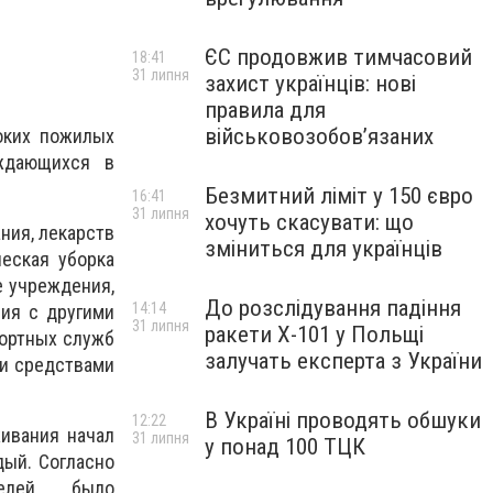
ЄС продовжив тимчасовий
18:41
31 липня
захист українців: нові
правила для
військовозобов’язаних
оких пожилых
ждающихся в
Безмитний ліміт у 150 євро
16:41
31 липня
хочуть скасувати: що
ния, лекарств
зміниться для українців
ческая уборка
е учреждения,
До розслідування падіння
14:14
вия с другими
31 липня
ракети Х-101 у Польщі
портных служб
залучать експерта з України
ми средствами
В Україні проводять обшуки
12:22
ивания начал
31 липня
у понад 100 ТЦК
дый. Согласно
елей было