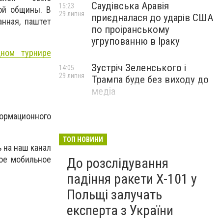
Саудівська Аравія
15:23
ной общины.
В
29 липня
приєдналася до ударів США
анная, паштет
по проіранському
угрупованню в Іраку
ном турнире
Зустріч Зеленського і
14:05
29 липня
Трампа буде без виходу до
медіа
ормационного
ТОП НОВИНИ
 на наш канал
ное мобильное
До розслідування
падіння ракети Х-101 у
Польщі залучать
експерта з України