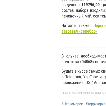
выделено
119796,00
гр
состав набора входили:
печеночный, чай, сок то
Читайте также:
Персп
завоевал «серебро»
____________________
В случае необходимос
агентства «04868» по те
Будьте в курсе самых с
в Telegram, YouTube и 
приложение IOS / Androi
Якщо ви помітили помилку, виділіть нео
#Черноморск
#территориа