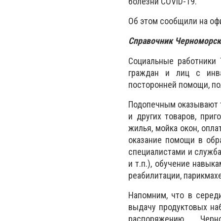
болезни COVID-19.
Об этом сообщили на оф
Справочник Черноморск
Cоциальные работники 
граждан и лиц с инв
посторонней помощи, пол
Подопечным оказывают т
и других товаров, приг
жилья, мойка окон, опл
оказание помощи в обра
специалистами и служба
и т.п.), обучение навы
реабилитации, парикмахе
Напомним, что в серед
выдачу продуктовых на
распоряжению Чер