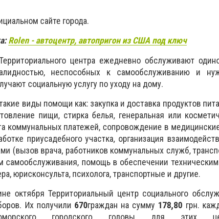
ициальном сайте города.
а:
Rolen - автоцентр, автопригон из США под ключ
Территориального центра ежедневно обслуживают один
алидностью, неспособных к самообслуживанию и ну
учают социальную услугу по уходу на дому.
акие виды помощи как: закупка и доставка продуктов пита
отовление пищи, стирка белья, генеральная или космети
ата коммунальных платежей, сопровождение в медицински
ботке приусадебного участка, организация взаимодейст
ми (вызов врача, работников коммунальных служб, транс
кам самообслуживания, помощь в обеспечении технически
ра, юрисконсульта, психолога, транспортные и другие.
ине октября
Территориальный центр социального обслуж
боров.
Их получили
670
граждан на сумму
178,80
грн. каж
номорского городского головы для этих ц