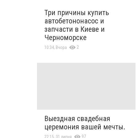
Три причины купить
автобетононасос и
запчасти в Киеве и
Черноморске
2
10:34, Вчора
Выездная свадебная
церемония вашей мечты.
97
22:15, 31 липня