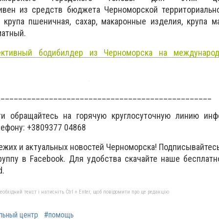
ивен из средств бюджета Черноморской территориаль
 крупа пшеничная, сахар, макаронные изделия, крупа м
матный.
ективный бодибилдер из Черноморска на международ
_________________________________________________
ти обращайтесь на горячую круглосуточную линию инф
лефону: +3809377 04868
вежих и актуальных новостей Черноморска! Подписывайтесь
группу в Facebook. Для удобства скачайте наше бесплат
d.
бхідний текст і натисніть Ctrl + Enter, щоб повідомити про це редакцію
льный центр
#помощь