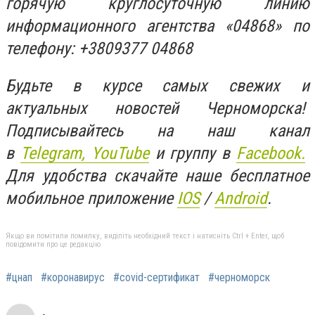
горячую круглосуточную линию
информационного агентства «04868» по
телефону: +3809377 04868
Будьте в курсе самых свежих и
актуальных новостей Черноморска!
Подписывайтесь на наш канал
в
Telegram,
YouTube
и группу в
Facebook.
Для удобства скачайте наше бесплатное
мобильное приложение
IOS
/
An
d
roid
.
Якщо ви помітили помилку, виділіть необхідний текст і натисніть Ctrl + Enter, щоб
повідомити про це редакцію
#цнап
#коронавирус
#covid-сертификат
#черноморск