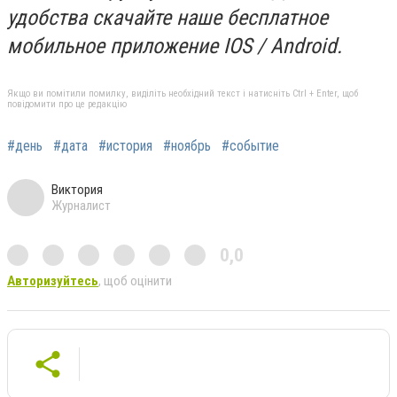
удобства скачайте наше бесплатное
мобильное приложение IOS / Android.
Якщо ви помітили помилку, виділіть необхідний текст і натисніть Ctrl + Enter, щоб
повідомити про це редакцію
#день
#дата
#история
#ноябрь
#событие
Виктория
Журналист
0,0
Авторизуйтесь
, щоб оцінити