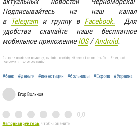
актуальных новостей Черноморска!
Подписывайтесь на наш канал
в
Telegram
и группу в
Facebook.
Для
удобства скачайте наше бесплатное
мобильное приложение
IOS
/
An
d
roid
.
Якщо ви помітили помилку, виділіть необхідний текст і натисніть Ctrl + Enter, щоб
повідомити про це редакцію
#банк
#деньги
#инвестиции
#больницы
#Европа
#Украина
Егор Вольнов
0,0
Авторизируйтесь
, чтобы оценить