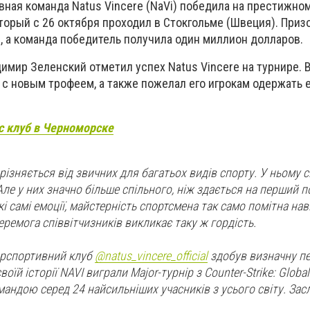
вная команда Natus Vincere (NaVi) победила на престижно
оторый с 26 октября проходил в Стокгольме (Швеция). При
, а команда победитель получила один миллион долларов.
димир Зеленский отметил успех
Natus Vincere
на турнире. 
б с новым трофеем, а также пожелал его игрокам одержать
с клуб в Черноморске
різняється від звичних для багатьох видів спорту. У ньому с
Але у них значно більше спільного, ніж здається на перший п
і самі емоції, майстерність спортсмена так само помітна нав
ремога співвітчизників викликає таку ж гордість.
ерспортивний клуб
@natus_vincere_official
здобув визначну пе
оїй історії NAVI виграли Major-турнір з Counter-Strike: Global
ндою серед 24 найсильніших учасників з усього світу. Зас