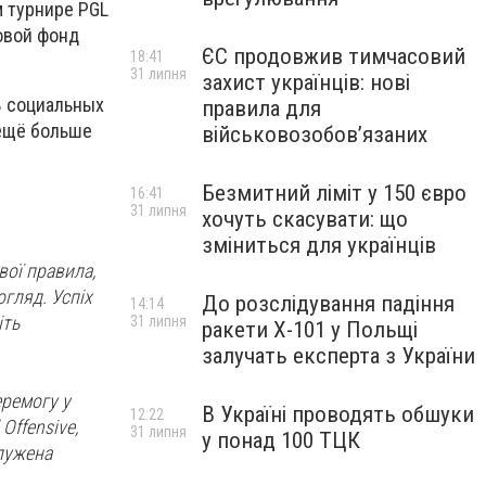
м турнире PGL
зовой фонд
ЄС продовжив тимчасовий
18:41
31 липня
захист українців: нові
В социальных
правила для
 ещё больше
військовозобов’язаних
Безмитний ліміт у 150 євро
16:41
31 липня
хочуть скасувати: що
зміниться для українців
вої правила,
огляд. Успіх
До розслідування падіння
14:14
іть
31 липня
ракети Х-101 у Польщі
залучать експерта з України
ремогу у
В Україні проводять обшуки
12:22
 Offensive,
31 липня
у понад 100 ТЦК
лужена