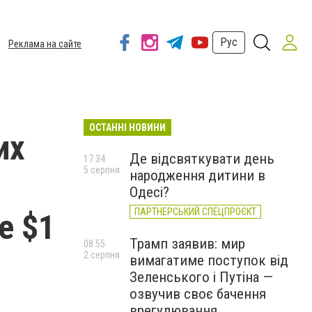
Рус
Реклама на сайте
ОСТАННІ НОВИНИ
их
Де відсвяткувати день
17:34
5 серпня
народження дитини в
Одесі?
ПАРТНЕРСЬКИЙ СПЕЦПРОЄКТ
е $1
Трамп заявив: мир
08:55
2 серпня
вимагатиме поступок від
Зеленського і Путіна —
озвучив своє бачення
врегулювання