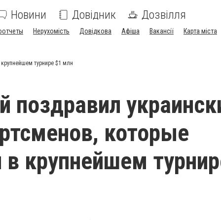
Новини
Довідник
Дозвілля
оотчеты
Нерухомість
Довідкова
Афіша
Вакансії
Карта міста
 крупнейшем турнире $1 млн
й поздравил украинск
ртсменов, которые
 в крупнейшем турнир