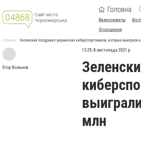
Головна
Видеосюжеты
Фот
Оголошення
Головна
Зеленский поздравил украинских киберспортсменов, которые выиграли в
15:29, 8 листопада 2021 р.
Зеленски
Егор Вольнов
киберспо
выиграли
млн