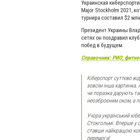
Украинская киберспорти
Major Stockholm 2021, к
турнира составил $2 млн
Президент Украины Вла
сетях он поздравил клу
побед в будущем.
Справочник: РИО, фитне
Кіберспорт суттєво від
зовсім інша картинка. 
чи поразка дарують так
неозброєним оком, а пе
Учора український кіб
Стокгольмі. Вперше у св
ставши найкращою кома
перемога!