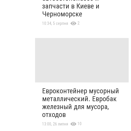
запчасти в Киеве и
Черноморске
2
10:34, 5 серпня
Евроконтейнер мусорный
металлический. Евробак
железный для мусора,
отходов
10
13:00, 26 липня