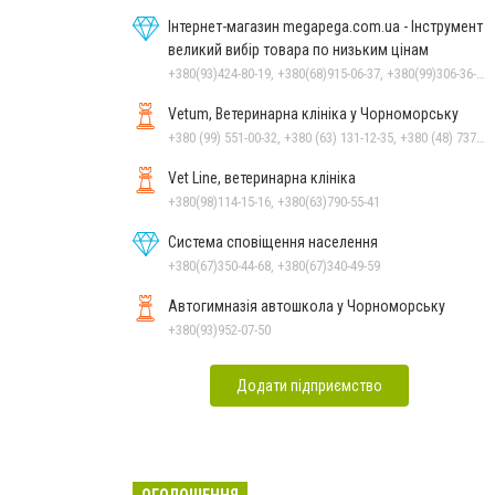
Інтернет-магазин megapega.com.ua - Інструмент
великий вибір товара по низьким цінам
+380(93)424-80-19, +380(68)915-06-37, +380(99)306-36-14
Vetum, Ветеринарна клініка у Чорноморську
+380 (99) 551-00-32, +380 (63) 131-12-35, +380 (48) 737-69-48, +380 (66) 784-33-31
Vet Line, ветеринарна клініка
+380(98)114-15-16, +380(63)790-55-41
Система сповіщення населення
+380(67)350-44-68, +380(67)340-49-59
Автогимназія автошкола у Чорноморську
+380(93)952-07-50
Додати підприємство
ОГОЛОШЕННЯ