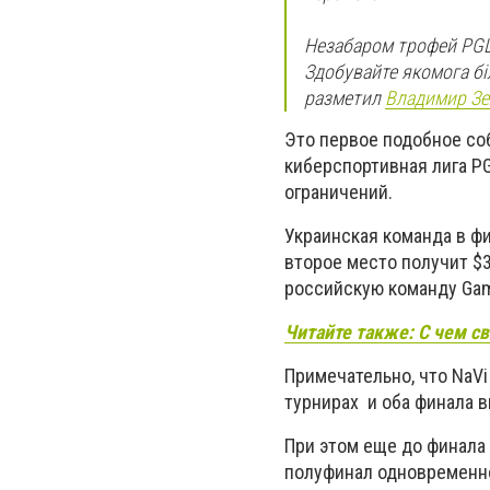
Незабаром трофей PGL M
Здобувайте якомога бі
разметил
Владимир Зе
Это первое подобное со
киберспортивная лига PG
ограничений.
Украинская команда в фи
второе место получит $3
российскую команду Gamb
Читайте также: С чем с
Примечательно, что NaV
турнирах и оба финала в
При этом еще до финала 
полуфинал одновременно