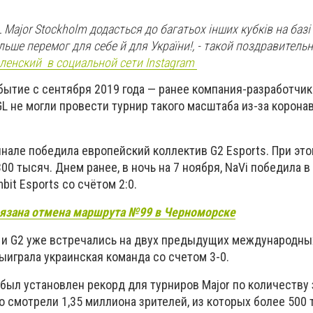
ajor Stockholm додасться до багатьох інших кубків на базі 
льше перемог для себе й для України!
, - такой поздравитель
ленский в социальной сети Instagram
бытие с сентября 2019 года — ранее компания-разработчик
L не могли провести турнир такого масштаба из-за корон
нале победила европейский коллектив G2 Esports. При это
00 тысяч. Днем ранее, в ночь на 7 ноября, NaVi победила 
it Esports со счётом 2:0.
вязана отмена маршрута №99 в Черноморске
i и G2 уже встречались на двух предыдущих международны
ыиграла украинская команда со счетом 3-0.
был установлен рекорд для турниров Major по количеству
 смотрели 1,35 миллиона зрителей, из которых более 500 