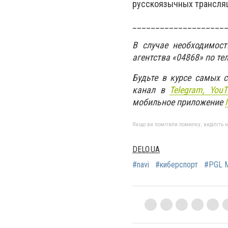
русскоязычных трансля
____________________
В случае необходимос
агентства «04868» по те
Будьте в курсе самых 
канал в
Telegram,
YouT
мобильное приложение
Якщо ви помітили помилку, виділіть нео
DELO.UA
#navi
#киберспорт
#PGL M