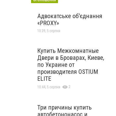
Адвокатське об'єднання
«PROXY»
10:39, 5 серпня
Купить Межкомнатные
Двери в Броварах, Киеве,
по Украине от
производителя OSTIUM
ELITE
2
10:44, 5 серпня
Три причины купить
автобетононасос и