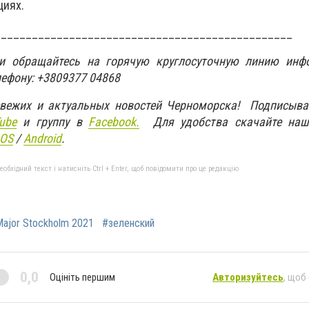
циях.
________________________________________________
ти обращайтесь на горячую круглосуточную линию инф
лефону: +3809377 04868
свежих и актуальных новостей Черноморска! Подписыва
ube
и группу в
Facebook.
Для удобства скачайте наш
IOS
/
An
d
roid
.
бхідний текст і натисніть Ctrl + Enter, щоб повідомити про це редакцію
ajor Stockholm 2021
#зеленский
0,0
Оцініть першим
Авторизуйтесь
, щоб