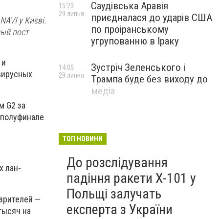
Саудівська Аравія
15:23
29 липня
приєдналася до ударів США
NAVI у Києві.
по проіранському
ный пост
угрупованню в Іраку
 и
Зустріч Зеленського і
14:05
авирусных
29 липня
Трампа буде без виходу до
медіа
м G2 за
в полуфинале
ТОП НОВИНИ
До розслідування
х лан-
падіння ракети Х-101 у
Польщі залучать
 зрителей —
експерта з України
тысяч на