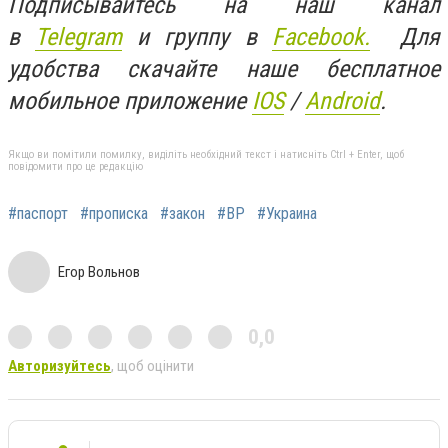
Подписывайтесь на наш канал
в
Telegram
и группу в
Facebook.
Для
удобства скачайте наше бесплатное
мобильное приложение
IOS
/
An
d
roid
.
Якщо ви помітили помилку, виділіть необхідний текст і натисніть Ctrl + Enter, щоб
повідомити про це редакцію
#паспорт
#прописка
#закон
#ВР
#Украина
Егор Вольнов
0,0
Авторизуйтесь
, щоб оцінити