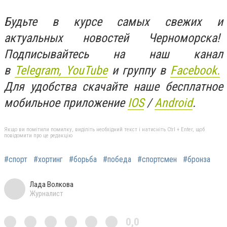
Будьте в курсе самых свежих и
актуальных новостей Черноморска!
Подписывайтесь на наш канал
в
Telegram,
YouTube
и группу в
Facebook.
Для удобства скачайте наше бесплатное
мобильное приложение
IOS
/
An
d
roid
.
Якщо ви помітили помилку, виділіть необхідний текст і натисніть Ctrl + Enter, щоб
повідомити про це редакцію
#спорт
#хортинг
#борьба
#победа
#спортсмен
#бронза
Лада Волкова
Журналист
0,0