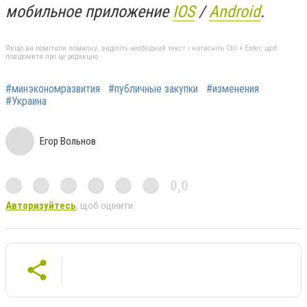
мобильное приложение
IOS
/
An
d
roid
.
Якщо ви помітили помилку, виділіть необхідний текст і натисніть Ctrl + Enter, щоб
повідомити про це редакцію
#минэкономразвития
#публичные закупки
#изменения
#Украина
Егор Вольнов
0,0
Авторизуйтесь
, щоб оцінити