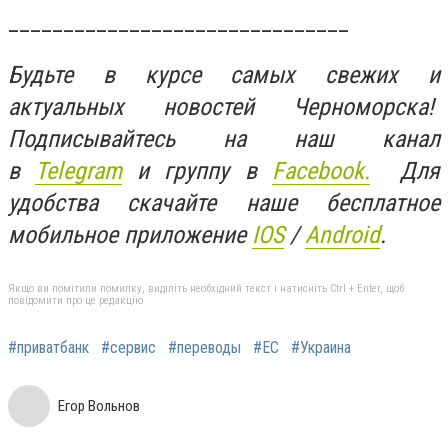
_______________________________
Будьте в курсе самых свежих и
актуальных новостей Черноморска!
Подписывайтесь на наш канал
в
Telegram
и группу в
Facebook.
Для
удобства скачайте наше бесплатное
мобильное приложение
IOS
/
An
d
roid
.
Якщо ви помітили помилку, виділіть необхідний текст і натисніть Ctrl + Enter, щоб
повідомити про це редакцію
#приватбанк
#сервис
#переводы
#ЕС
#Украина
Егор Вольнов