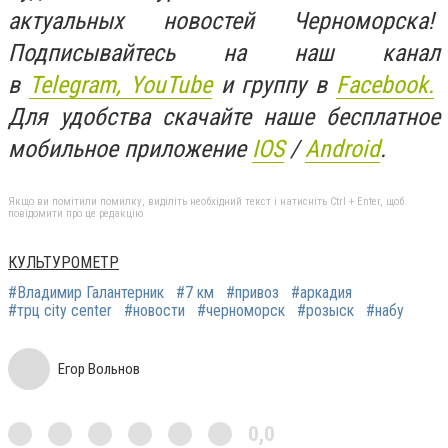
актуальных новостей Черноморска!
Подписывайтесь на наш канал
в
Telegram,
YouTube
и группу в
Facebook.
Для удобства скачайте наше бесплатное
мобильное приложение
IOS
/
An
d
roid
.
Якщо ви помітили помилку, виділіть необхідний текст і натисніть Ctrl + Enter, щоб
повідомити про це редакцію
КУЛЬТУРОМЕТР
#Владимир Галантерник
#7 км
#привоз
#аркадия
#трц city center
#новости
#черноморск
#розыск
#набу
Егор Вольнов
0,0