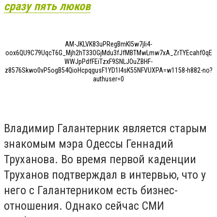
сразу пять люков
AM-JKLVK83uPRegBmKl5w7jli4-
oox6QU9C79UqcT6G_Mjh2hT33OGjMdu3fJfMBTMwLmw7xA_ZrTYEcahf0qE
WWJpPdfFEiTzxF9SNLJOuZBHF-
z8576Skwo0vP5ogB54QioHcpqgusF1YD1l4sK55NFVUXPA=w1158-h882-no?
authuser=0
Владимир Галантерник является старым
знакомым мэра Одессы Геннадий
Труханова. Во время первой каденции
Труханов подтверждал в интервью, что у
него с Галантерником есть бизнес-
отношения. Однако сейчас СМИ