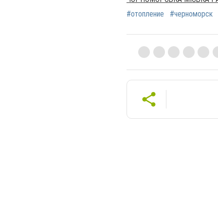
#отопление
#черноморск