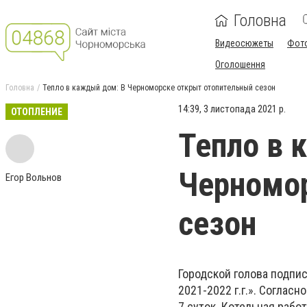
Головна
Видеосюжеты
Фот
Оголошення
Головна
Тепло в каждый дом: В Черноморске открыт отопительный сезон
14:39, 3 листопада 2021 р.
ОТОПЛЕНИЕ
Тепло в 
Черномор
Егор Вольнов
сезон
Городской голова подпис
2021-2022 г.г.». Соглас
7 суток. Котельная рабо