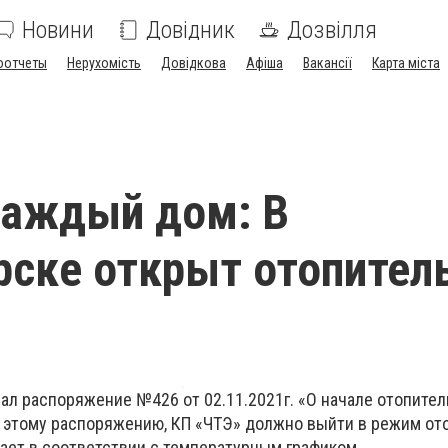
Новини
Довідник
Дозвілля
оотчеты
Нерухомість
Довідкова
Афіша
Вакансії
Карта міста
каждый дом: В
ске открыт отопител
ал распоряжение №426 от 02.11.2021г. «О начале отопител
но этому распоряжению, КП «ЧТЭ» должно выйти в режим ото
тает в соответствии с температурным графиком.