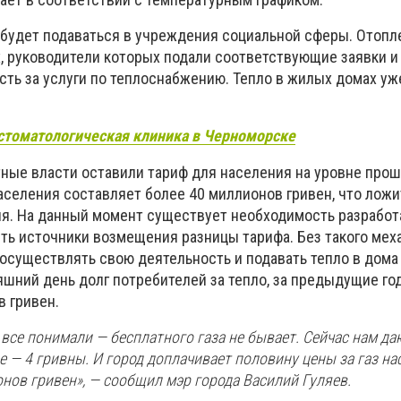
 будет подаваться в учреждения социальной сферы. Отопл
, руководители которых подали соответствующие заявки и
сть за услуги по теплоснабжению. Тепло в жилых домах уж
- cтоматологическая клиника в Черноморске
ные власти оставили тариф для населения на уровне прошл
аселения составляет более 40 миллионов гривен, что ложи
я. На данный момент существует необходимость разработ
ть источники возмещения разницы тарифа. Без такого мех
осуществлять свою деятельность и подавать тепло в дома
яшний день долг потребителей за тепло, за предыдущие го
 гривен.
 все понимали — бесплатного газа не бывает. Сейчас нам даю
ифе — 4 гривны. И город доплачивает половину цены за газ н
онов гривен», — сообщил мэр города Василий Гуляев.