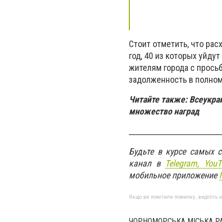
Стоит отметить, что рас
год, 40 из которых уйду
жителям города с прось
задолженность в полном
Читайте также: Всеукра
множество наград
__________________________
Будьте в курсе самых 
канал в
Telegram,
YouT
мобильное приложение
Якщо ви помітили помилку, виділіть нео
ЧОРНОМОРСЬКА МІСЬКА Р