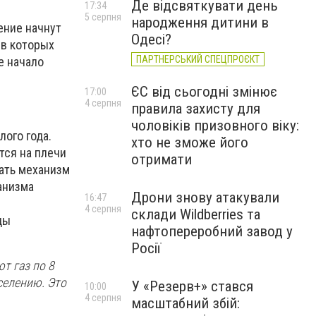
Де відсвяткувати день
17:34
5 серпня
народження дитини в
ение начнут
Одесі?
 в которых
ПАРТНЕРСЬКИЙ СПЕЦПРОЄКТ
е начало
ЄС від сьогодні змінює
17:00
4 серпня
правила захисту для
чоловіків призовного віку:
ого года.
хто не зможе його
тся на плечи
отримати
ать механизм
анизма
Дрони знову атакували
16:47
4 серпня
склади Wildberries та
ды
нафтопереробний завод у
Росії
т газ по 8
аселению. Это
У «Резерв+» стався
10:00
4 серпня
масштабний збій: