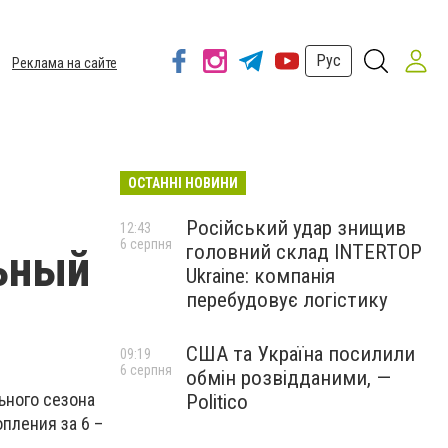
Рус
Реклама на сайте
ОСТАННІ НОВИНИ
Російський удар знищив
12:43
6 серпня
головний склад INTERTOP
ьный
Ukraine: компанія
перебудовує логістику
США та Україна посилили
09:19
6 серпня
обмін розвідданими, —
ьного сезона
Politico
пления за 6 –