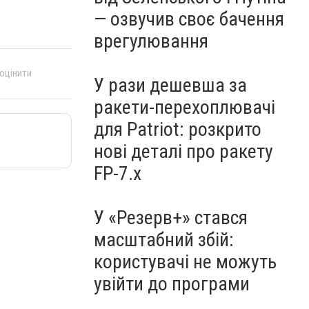
— озвучив своє бачення
врегулювання
 оцінити
У рази дешевша за
ракети-перехоплювачі
для Patriot: розкрито
нові деталі про ракету
FP-7.x
У «Резерв+» стався
масштабний збій:
користувачі не можуть
увійти до програми