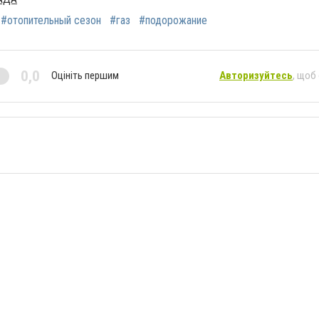
#отопительный сезон
#газ
#подорожание
0,0
Оцініть першим
Авторизуйтесь
, щоб