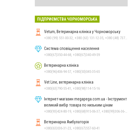
ПІДПРИЄМСТВА ЧОРНОМОРСЬКА
Vetum, Ветеринарна клініка у Чорноморську
+380 (99) 551-00-32, +380 (63) 131-12-35, +380 (48) 737-69-48, +380 (66) 784-33-31
Система сповіщення населення
+380(67)350-44-68, +380(67)340-49-59
Ветеринарна клініка
+380(96)406-94-57, +380(50)045-35-65
Vet Line, ветеринарна клініка
+380(63)790-55-41, +380(98)114-15-16
Інтернет-магазин megapega.com.ua - Інструмент
великий вибір товара по низьким цінам
+380(93)424-80-19, +380(68)915-06-37, +380(99)306-36-14
Ветеринарна Амбулаторія
+380(63)036-31-23, +380(67)557-60-41