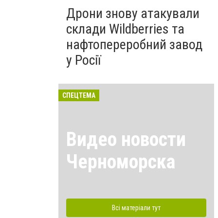
Дрони знову атакували
склади Wildberries та
нафтопереробний завод
у Росії
СПЕЦТЕМА
Видео новости
Черноморска
Всі матеріали тут