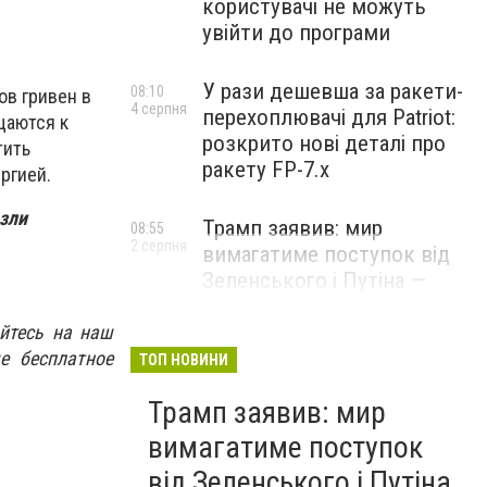
користувачі не можуть
увійти до програми
У рази дешевша за ракети-
08:10
ов г
ривен в
4 серпня
перехоплювачі для Patriot:
щаются к
розкрито нові деталі про
тить
ракету FP-7.x
ргией.
зли
Трамп заявив: мир
08:55
2 серпня
вимагатиме поступок від
Зеленського і Путіна —
озвучив своє бачення
врегулювання
йтесь на наш
е бесплатное
ТОП НОВИНИ
Трамп заявив: мир
вимагатиме поступок
від Зеленського і Путіна