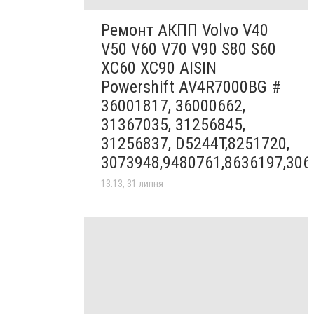
Ремонт АКПП Volvo V40
V50 V60 V70 V90 S80 S60
XC60 XC90 AISIN
Powershift AV4R7000BG #
36001817, 36000662,
31367035, 31256845,
31256837, D5244T,8251720,
3073948,9480761,8636197,306
13:13, 31 липня