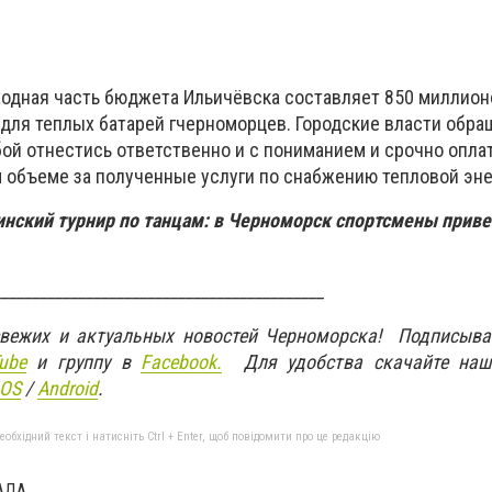
ходная часть бюджета Ильичёвска составляет 850 миллион
т для теплых батарей гчерноморцев.
Городские власти обра
бой отнестись ответственно и с пониманием и срочно опла
 объеме за полученные услуги по снабжению тепловой эне
инский турнир по танцам: в Черноморск спортсмены приве
___________________________________________
свежих и актуальных новостей Черноморска! Подписыва
ube
и группу в
Facebook.
Для удобства скачайте наш
IOS
/
An
d
roid
.
бхідний текст і натисніть Ctrl + Enter, щоб повідомити про це редакцію
АДА