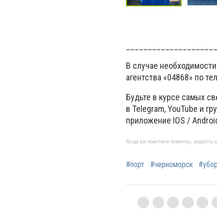
____________________
В случае необходимости
агентства «04868» по те
Будьте в курсе самых с
в Telegram, YouTube и г
приложение IOS / Androi
Якщо ви помітили помилку, виділіть нео
#порт
#черноморск
#убо