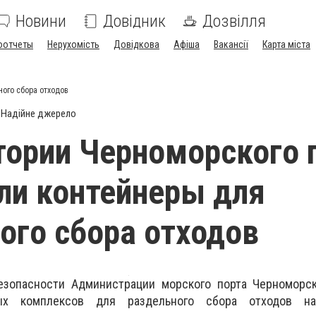
Новини
Довідник
Дозвілля
оотчеты
Нерухомість
Довідкова
Афіша
Вакансії
Карта міста
ного сбора отходов
Надійне джерело
тории Черноморского 
ли контейнеры для
ого сбора отходов
езопасности Администрации морского порта Черноморск
ных комплексов для раздельного сбора отходов на