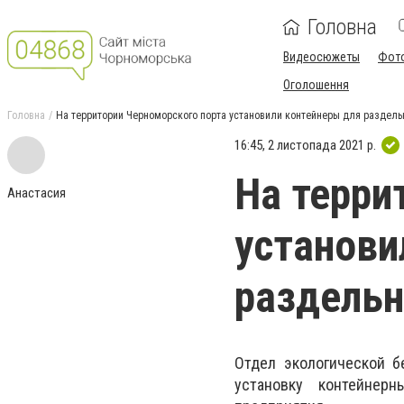
Головна
Видеосюжеты
Фот
Оголошення
Головна
На территории Черноморского порта установили контейнеры для раздель
16:45, 2 листопада 2021 р.
На терри
Анастасия
установи
раздельн
Отдел экологической б
установку контейнер