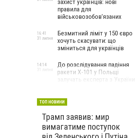
захист українців: нові
правила для
військовозобов’язаних
Безмитний ліміт у 150 євро
16:41
31 липня
хочуть скасувати: що
зміниться для українців
До розслідування падіння
14:14
31 липня
ракети Х-101 у Польщі
залучать експерта з України
ТОП НОВИНИ
Трамп заявив: мир
вимагатиме поступок
від Зеленського і Путіна