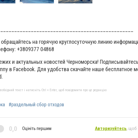
_________________________________________________
 обращайтесь на горячую круглосуточную линию информац
лефону: +3809377 04868
вежих и актуальных новостей Черноморска! Подписывайтесь
руппу в Facebook. Для удобства скачайте наше бесплатное 
d.
бхідний текст і натисніть Ctrl + Enter, щоб повідомити про це редакцію
рка
#раздельный сбор отходов
0,0
Оцініть першим
Авторизуйтесь
, щоб