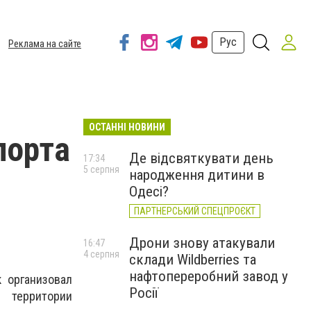
Рус
Реклама на сайте
ОСТАННІ НОВИНИ
порта
Де відсвяткувати день
17:34
5 серпня
народження дитини в
Одесі?
ПАРТНЕРСЬКИЙ СПЕЦПРОЄКТ
Дрони знову атакували
16:47
4 серпня
склади Wildberries та
нафтопереробний завод у
 организовал
Росії
 территории