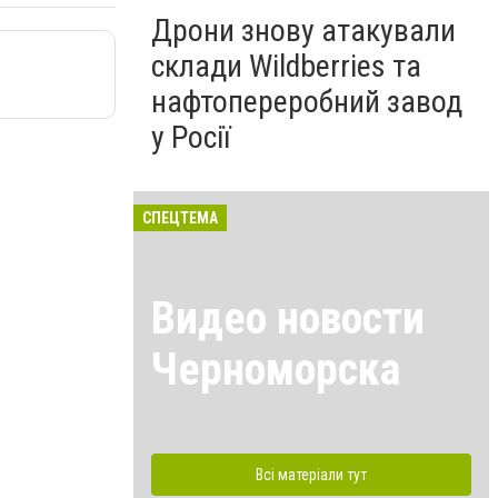
Дрони знову атакували
склади Wildberries та
нафтопереробний завод
у Росії
СПЕЦТЕМА
Видео новости
Черноморска
Всі матеріали тут