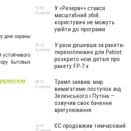
У «Резерв+» стався
10:00
4 серпня
масштабний збій:
користувачі не можуть
увійти до програми
му дню охраны
У рази дешевша за ракети-
08:10
4 серпня
перехоплювачі для Patriot:
й устойчивого
розкрито нові деталі про
бору бытовых
ракету FP-7.x
 украинском
Трамп заявив: мир
08:55
2 серпня
вимагатиме поступок від
Зеленського і Путіна —
озвучив своє бачення
врегулювання
ЄС продовжив тимчасовий
18:41
31 липня