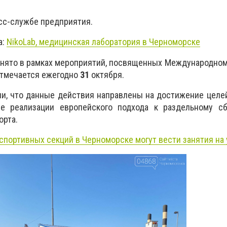
сс-службе предприятия.
а:
NikoLab,
медицинская лаборатория в Черноморске
инято в рамках мероприятий, посвященных Международно
отмечается ежегодно
31
октября.
и, что данные действия направлены на достижение целе
ие реализации европейского подхода к раздельному с
орта.
спортивных секций в Черноморске могут вести занятия на