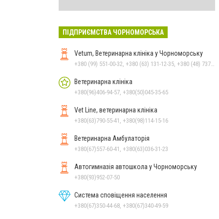
ПІДПРИЄМСТВА ЧОРНОМОРСЬКА
Vetum, Ветеринарна клініка у Чорноморську
+380 (99) 551-00-32, +380 (63) 131-12-35, +380 (48) 737-69-48, +380 (66) 784-33-31
Ветеринарна клініка
+380(96)406-94-57, +380(50)045-35-65
Vet Line, ветеринарна клініка
+380(63)790-55-41, +380(98)114-15-16
Ветеринарна Амбулаторія
+380(67)557-60-41, +380(63)036-31-23
Автогимназія автошкола у Чорноморську
+380(93)952-07-50
Система сповіщення населення
+380(67)350-44-68, +380(67)340-49-59