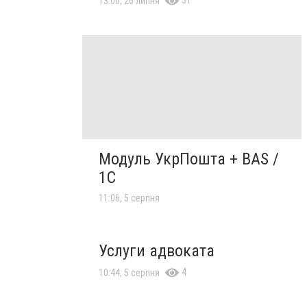
13:00, 26 липня
Модуль УкрПошта + BAS /
1C
11:06, 5 серпня
Услуги адвоката
4
10:44, 5 серпня