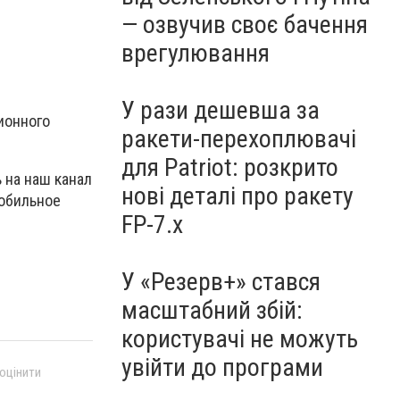
— озвучив своє бачення
врегулювання
У рази дешевша за
ионного
ракети-перехоплювачі
для Patriot: розкрито
 на наш канал
нові деталі про ракету
мобильное
FP-7.x
У «Резерв+» стався
масштабний збій:
користувачі не можуть
увійти до програми
 оцінити