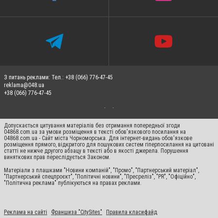
З питань реклами: Тел.: +38 (066) 776-47-45
reklama@048.ua
+38 (066) 776-47-45
Допускається цитування матеріалів без отримання попередньої згоди
04868.com.ua за умови розміщення в тексті обов'язкового посилання на
04868.com.ua - Сайт міста Чорноморська. Для інтернет-видань обов'язкове
розміщення прямого, відкритого для пошукових систем гіперпосилання на цитовані
статті не нижче другого абзацу в тексті або в якості джерела. Порушення
виняткових прав переслідується Законом.
Матеріали з плашками "Новини компаній", "Промо", "Партнерський матеріал",
"Партнерський спецпроєкт", "Політичні новини", "Пресреліз", "PR", "Офіційно",
"Політична реклама" публікуються на правах реклами.
Реклама на сайті
Франшиза "CitySites"
Правила класифайд