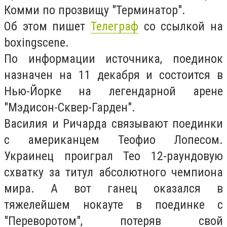
Комми по прозвищу "Терминатор".
Об этом пишет
Телеграф
со ссылкой на
boxingscene.
По информации источника, поединок
назначен на 11 декабря и состоится в
Нью-Йорке на легендарной арене
"Мэдисон-Сквер-Гарден".
Василия и Ричарда связывают поединки
с американцем Теофио Лопесом.
Украинец проиграл Тео 12-раундовую
схватку за титул абсолютного чемпиона
мира. А вот ганец оказался в
тяжелейшем нокауте в поединке с
"Переворотом", потеряв свой