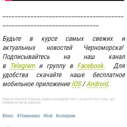
_______________________________________
_______________________________
Будьте в курсе самых свежих и
актуальных новостей Черноморска!
Подписывайтесь на наш канал
в
Telegram
и группу в
Facebook.
Для
удобства скачайте наше бесплатное
мобильное приложение
IOS
/
An
d
roid
.
Якщо ви помітили помилку, виділіть необхідний текст і натисніть Ctrl + Enter, щоб
повідомити про це редакцію
#бокс
#Ломаченко
#бой
#соперник