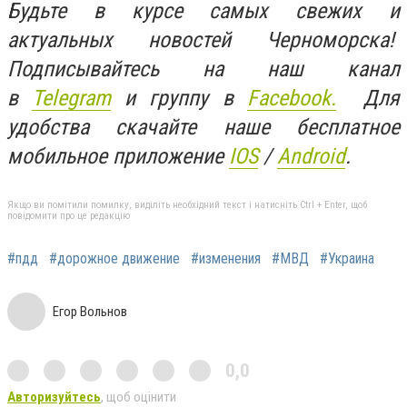
Будьте в курсе самых свежих и
актуальных новостей Черноморска!
Подписывайтесь на наш канал
в
Telegram
и группу в
Facebook.
Для
удобства скачайте наше бесплатное
мобильное приложение
IOS
/
An
d
roid
.
Якщо ви помітили помилку, виділіть необхідний текст і натисніть Ctrl + Enter, щоб
повідомити про це редакцію
#пдд
#дорожное движение
#изменения
#МВД
#Украина
Егор Вольнов
0,0
Авторизуйтесь
, щоб оцінити