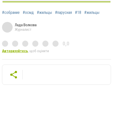
#собрание
#осмд
#жильцы
#парусная
#18
#жильцы
Лада Волкова
Журналист
0,0
Авторизуйтесь
, щоб оцінити