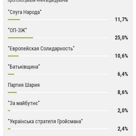
проголосували 4984 відвідувачів
"Слуга Народа"
11,7%
"ОП-ЗЖ"
25,0%
"Европейская Солидарность"
10,6%
"Батьківщина"
6,4%
Партия Шария
8,6%
"За майбутнє"
2,0%
"Українська стратегія Гройсмана"
2,4%