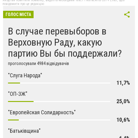
Якщо ви помітили помилку, виділіть необхідний текст і натисніть Ctrl + Enter, щоб
повідомити про це редакцію
ГОЛОС МІСТА
В случае перевыборов в
Верховную Раду, какую
партию Вы бы поддержали?
проголосували 4984 відвідувачів
"Слуга Народа"
11,7%
"ОП-ЗЖ"
25,0%
"Европейская Солидарность"
10,6%
"Батьківщина"