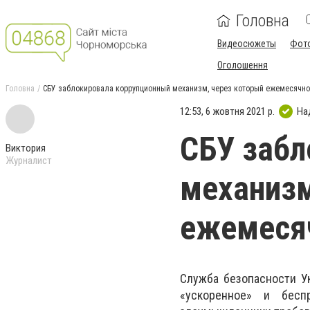
Головна
Видеосюжеты
Фот
Оголошення
Головна
СБУ заблокировала коррупционный механизм, через который ежемесячно
12:53, 6 жовтня 2021 р.
На
СБУ забл
Виктория
Журналист
механизм
ежемеся
Служба безопасности У
«ускоренное» и бесп