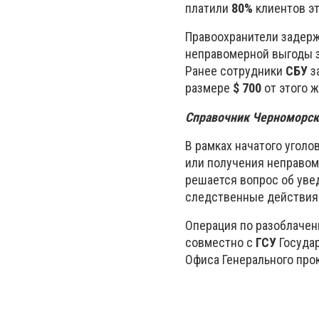
платили
80%
клиентов эт
Правоохранители задерж
неправомерной выгоды з
Ранее сотрудники
СБУ
з
размере
$ 700
от этого ж
Справочник Черноморск
В рамках начатого уголо
или получения неправом
решается вопрос об уве
следственные действия 
Операция по разоблаче
совместно с
ГСУ
Госуда
Офиса Генерального про