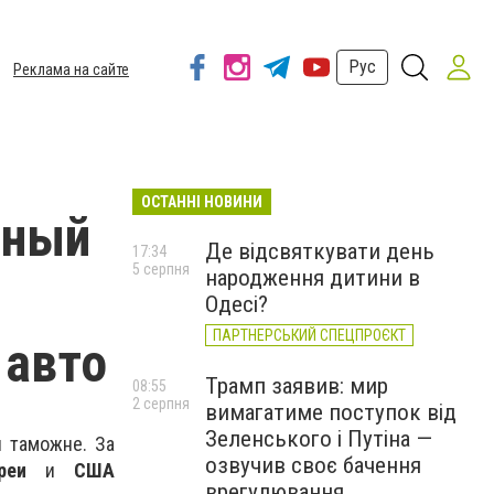
Рус
Реклама на сайте
ОСТАННІ НОВИНИ
нный
Де відсвяткувати день
17:34
5 серпня
народження дитини в
Одесі?
ПАРТНЕРСЬКИЙ СПЕЦПРОЄКТ
 авто
Трамп заявив: мир
08:55
2 серпня
вимагатиме поступок від
Зеленського і Путіна —
 таможне. За
озвучив своє бачення
реи
и
США
врегулювання