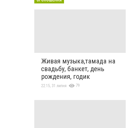
Живая музыка,тамада на
свадьбу, банкет, день
рождения, годик
79
22:15, 31 липня