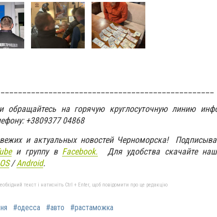
__________________________________________________
ти обращайтесь на горячую круглосуточную линию инф
лефону: +3809377 04868
свежих и актуальных новостей Черноморска! Подписыва
ube
и группу в
Facebook.
Для удобства скачайте наш
IOS
/
An
d
roid
.
бхідний текст і натисніть Ctrl + Enter, щоб повідомити про це редакцію
ня
#одесса
#авто
#растаможка