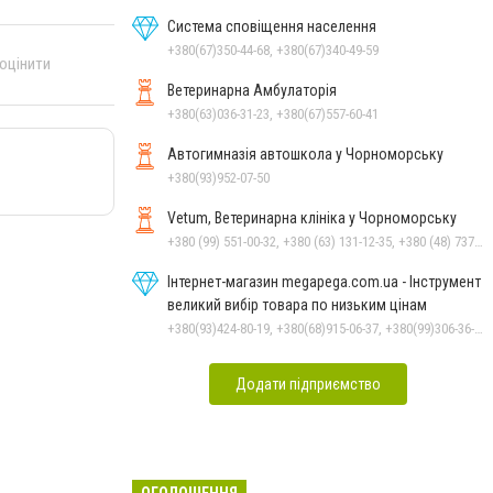
Система сповіщення населення
+380(67)350-44-68, +380(67)340-49-59
 оцінити
Ветеринарна Амбулаторія
+380(63)036-31-23, +380(67)557-60-41
Автогимназія автошкола у Чорноморську
+380(93)952-07-50
Vetum, Ветеринарна клініка у Чорноморську
+380 (99) 551-00-32, +380 (63) 131-12-35, +380 (48) 737-69-48, +380 (66) 784-33-31
Інтернет-магазин megapega.com.ua - Інструмент
великий вибір товара по низьким цінам
+380(93)424-80-19, +380(68)915-06-37, +380(99)306-36-14
Додати підприємство
ОГОЛОШЕННЯ