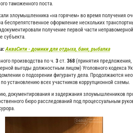
ого таможенного поста.
али злоумышленника «на горячем» во время получения о
а беспрепятственное оформление нескольких транспортн
адокументировали получение первой части неправомерной
е субъекта.
а:
АкваСити - домики для отдыха, баня, рыбалка
вного производства по ч.
3
ст.
368
(принятия предложения,
ерной выгоды должностным лицом) Уголовного кодекса У
домлении о подозрении фигуранту дела. Продолжаются не
по установлению всех участников коррупционной схемы.
нию, документирования и задержания злоумышленников пр
рственного бюро расследований под процессуальным рук
курора.