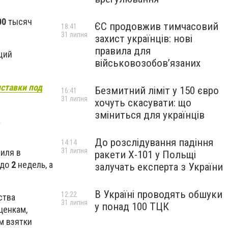
00
тысяч
ЄС продовжив тимчасовий
18:41
31 липня
захист українців: нові
правила для
щий
військовозобов’язаних
ставки под
Безмитний ліміт у 150 євро
16:41
31 липня
хочуть скасувати: що
зміниться для українців
а
До розслідування падіння
14:14
31 липня
иля в
ракети Х-101 у Польщі
 до
2
недель, а
залучать експерта з України
В Україні проводять обшуки
12:22
ства
31 липня
у понад 100 ТЦК
ценкам,
м взятки