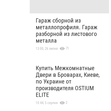
Гараж сборной из
металлопрофиля. Гараж
разборной из листового
металла
71
13:00, 26 липня
Купить Межкомнатные
Двери в Броварах, Киеве,
по Украине от
производителя OSTIUM
ELITE
2
10:44, 5 серпня