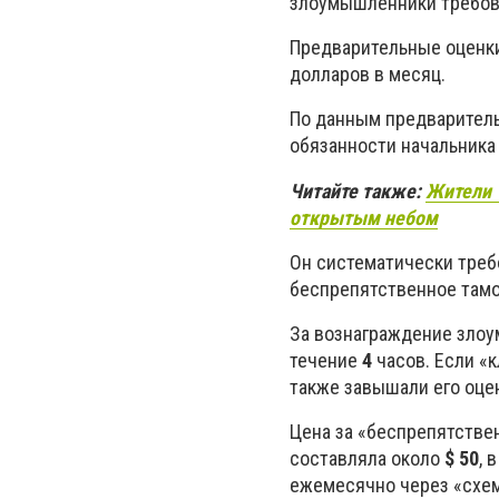
злоумышленники требов
Предварительные оценки
долларов в месяц.
По данным предварител
обязанности начальника
Читайте также:
Жители 
открытым небом
Он систематически требо
беспрепятственное там
За вознаграждение зло
течение
4
часов. Если «
также завышали его оце
Цена за «беспрепятстве
составляла около
$ 50
, 
ежемесячно через «схем