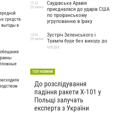
Саудівська Аравія
15:23
29 липня
приєдналася до ударів США
чередной
по проіранському
ых средств.
угрупованню в Іраку
 выгоды в
Зустріч Зеленського і
14:05
29 липня
Трампа буде без виходу до
медіа
 обещания
краины
отложные
ТОП НОВИНИ
оисходила
До розслідування
оводством
падіння ракети Х-101 у
Польщі залучать
експерта з України