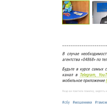
____________________
В случае необходимос
агентства «04868» по те
Будьте в курсе самых 
канал в
Telegram,
YouT
мобильное приложение
Якщо ви помітили помилку, виділіть нео
#сбу
#мошенники
#тамож