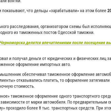
али взятки.
 показывают, что дельцы «зарабатывали» на этом более
2
ьного расследования, организатором схемы был исполняю
 одного из таможенных постов Одесской таможни.
Черноморска делятся впечатлениями после посещения вы
вал и получал деньги от юридических и физических лиц з
оженное оформление импортных авто.
умышленник обеспечивал таможенное оформление автомоб
клиенты» отказывались платить, то оформление затягивали
ночную стоимость.
нное» таможенное оформление одного транспортного сред
в зависимости от марки автомобиля. По предварительным о
у» проходило более 8 тыс. транспортных средств. При это