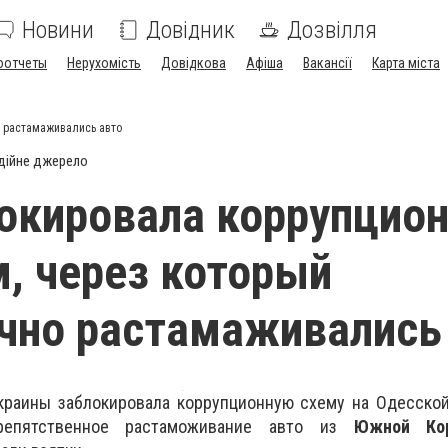
Новини
Довідник
Дозвілля
оотчеты
Нерухомість
Довідкова
Афіша
Вакансії
Карта міста
 растамаживались авто
дійне джерело
окировала коррупцио
, через который
чно растамаживались
краины заблокировала коррупционную схему на Одесской
репятственное растаможивание авто из
Южной Ко