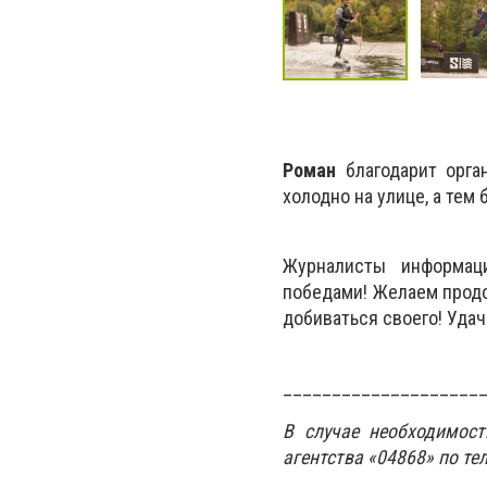
Роман
благодарит орган
холодно на улице, а тем 
Журналисты информац
победами! Желаем продол
добиваться своего! Удачи
____________________
В случае необходимос
агентства «04868» по те