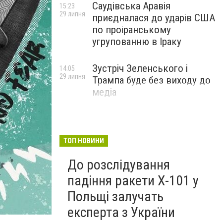
Саудівська Аравія
15:23
29 липня
приєдналася до ударів США
по проіранському
угрупованню в Іраку
Зустріч Зеленського і
14:05
29 липня
Трампа буде без виходу до
медіа
ТОП НОВИНИ
До розслідування
падіння ракети Х-101 у
Польщі залучать
експерта з України