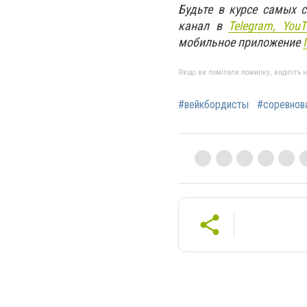
Будьте в курсе самых 
канал в
Telegram,
YouT
мобильное приложение
Якщо ви помітили помилку, виділіть нео
#вейкбордисты
#соревнов