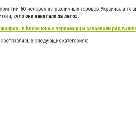
оприятии
60
человек из различных городов Украины, а так
итоги,
«что они накатали за лето».
 жанров» в Киеве юные черноморцы завоевали ряд важн
 состязались в следующих категориях: