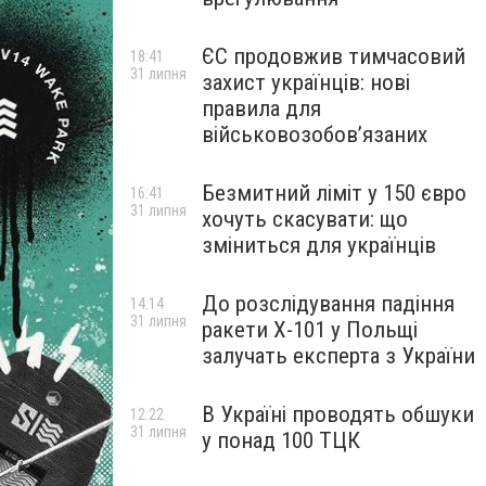
ЄС продовжив тимчасовий
18:41
31 липня
захист українців: нові
правила для
військовозобов’язаних
Безмитний ліміт у 150 євро
16:41
31 липня
хочуть скасувати: що
зміниться для українців
До розслідування падіння
14:14
31 липня
ракети Х-101 у Польщі
залучать експерта з України
В Україні проводять обшуки
12:22
31 липня
у понад 100 ТЦК