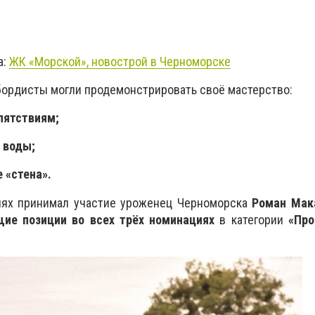
а:
ЖК «
Морской»,
новострой в Черноморске
кбордисты могли продемонстрировать своё мастерство:
епятствиям;
 воды;
е «стена».
иях принимал участие уроженец Черноморска
Роман Мак
ие позиции во всех трёх номинациях
в категории
«Про