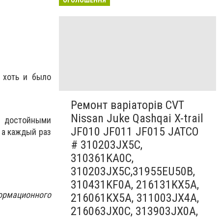
, хоть и было
Ремонт варіаторів CVT
Nissan Juke Qashqai X-trail
достойными
JF010 JF011 JF015 JATCO
а каждый раз
# 310203JX5C,
310361KA0C,
310203JX5C,31955EU50B,
310431KF0A, 216131KX5A,
ормационного
216061KX5A, 311003JX4A,
216063JX0C, 313903JX0A,