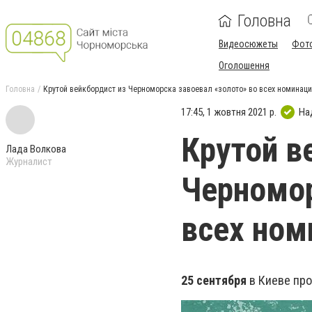
Головна
Видеосюжеты
Фот
Оголошення
Головна
Крутой вейкбордист из Черноморска завоевал «золото» во всех номинац
17:45, 1 жовтня 2021 р.
На
Крутой в
Лада Волкова
Журналист
Черномор
всех ном
25 сентября
в Киеве про