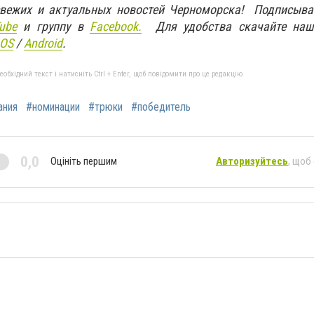
свежих и актуальных новостей Черноморска! Подписыва
ube
и группу в
Facebook.
Для удобства скачайте наш
IOS
/
An
d
roid
.
бхідний текст і натисніть Ctrl + Enter, щоб повідомити про це редакцію
ания
#номинации
#трюки
#победитель
0,0
Оцініть першим
Авторизуйтесь
, щоб