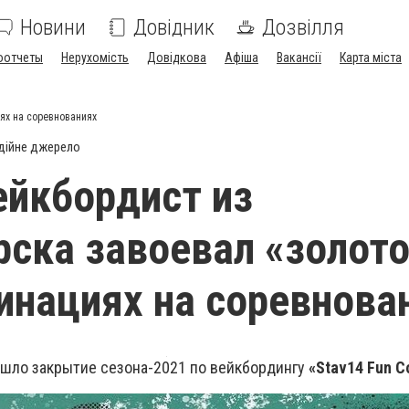
Новини
Довідник
Дозвілля
оотчеты
Нерухомість
Довідкова
Афіша
Вакансії
Карта міста
иях на соревнованиях
дійне джерело
ейкбордист из
ска завоевал «золото
инациях на соревнова
шло закрытие сезона-2021 по вейкбордингу
«Stav14 Fun C