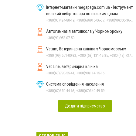
Інтернет-магазин megapega.com.ua - Інструмент
великий вибір товара по низьким цінам
+380(93)424-80-19, +380(68)915-06-37, +380(99)306-36-14
Автогимназія автошкола у Чорноморську
+380(93)952-07-50
Vetum, Ветеринарна клініка у Чорноморську
+380 (99) 551-00-32, +380 (63) 131-12-35, +380 (48) 737-69-48, +380 (66) 784-33-31
Vet Line, ветеринарна клініка
+380(63)790-55-41, +380(98)114-15-16
Система сповіщення населення
+380(67)350-44-68, +380(67)340-49-59
Додати підприємство
ОГОЛОШЕННЯ