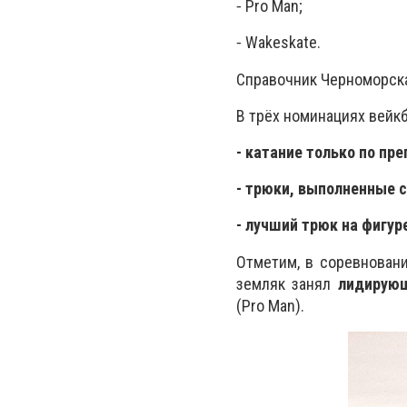
⁃ Pro Man;
⁃ Wakeskate.
Справочник Черноморск
В трёх номинациях вей
- катание только по пр
- трюки, выполненные с
- лучший трюк на фигур
Отметим, в соревнован
земляк занял
лидирующ
(Pro Man).