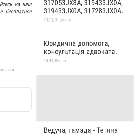
317053JX8A, 319433JX0A,
йтесь на наш
319433JX0A, 317283JX0A.
е бесплатное
13:13, 31 липня
Юридична допомога,
консультація адвоката.
10:44, Вчора
 оцінити
Ведуча, тамада - Тетяна