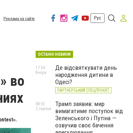
Рус
Реклама на сайте
ОСТАННІ НОВИНИ
Де відсвяткувати день
17:34
Вчора
народження дитини в
» во
Одесі?
ПАРТНЕРСЬКИЙ СПЕЦПРОЄКТ
ниях
Трамп заявив: мир
08:55
2 серпня
вимагатиме поступок від
Зеленського і Путіна —
ontest».
озвучив своє бачення
врегулювання