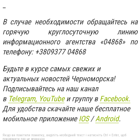
_
В случае необходимости обращайтесь на
горячую круглосуточную линию
информационного агентства «04868» по
телефону: +3809377 04868
Будьте в курсе самых свежих и
актуальных новостей Черноморска!
Подписывайтесь на наш канал
в
Telegram,
YouTube
и группу в
Facebook.
Для удобства скачайте наше бесплатное
мобильное приложение
IOS
/
An
d
roid
.
Якщо ви помітили помилку, виділіть необхідний текст і натисніть Ctrl + Enter, щоб
повідомити про це редакцію