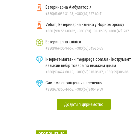
Ветеринарна Амбулаторія
+380(63)036-31-23, +380(67)557-60-41
Vetum, Ветеринарна клініка у Чорноморську
+380 (99) 551-00-32, +380 (63) 131-12-35, +380 (48) 737-69-48, +380 (66) 784-33-31
Ветеринарна клініка
+380(96)406-94-57, +380(50)045-35-65
Інтернет-магазин megapega.com.ua - Інструмент
великий вибір товара по низьким цінам
+380(93)424-80-19, +380(68)915-06-37, +380(99)306-36-14
Система сповіщення населення
+380(67)350-44-68, +380(67)340-49-59
Додати підприємство
ОГОЛОШЕННЯ