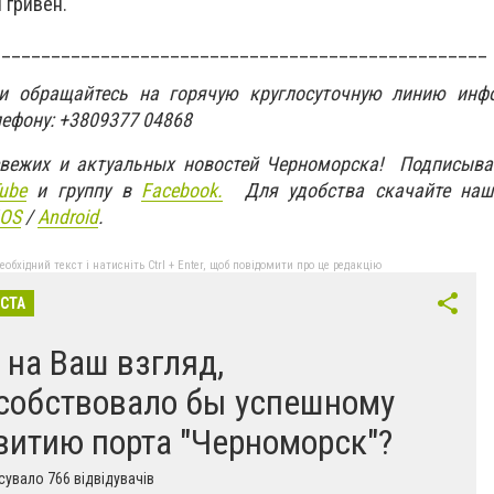
 гривен.
__________________________________________________
ти обращайтесь на горячую круглосуточную линию инф
лефону: +3809377 04868
свежих и актуальных новостей Черноморска! Подписыва
ube
и группу в
Facebook.
Для удобства скачайте наш
IOS
/
An
d
roid
.
бхідний текст і натисніть Ctrl + Enter, щоб повідомити про це редакцію
ІСТА
, на Ваш взгляд,
собствовало бы успешному
витию порта "Черноморск"?
увало 766 відвідувачів