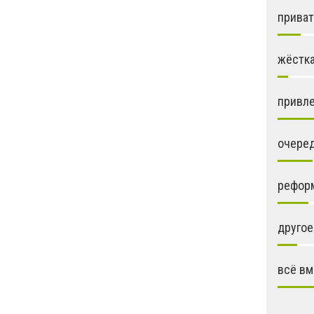
приват
жёстк
привле
очеред
рефор
другое
всё вм