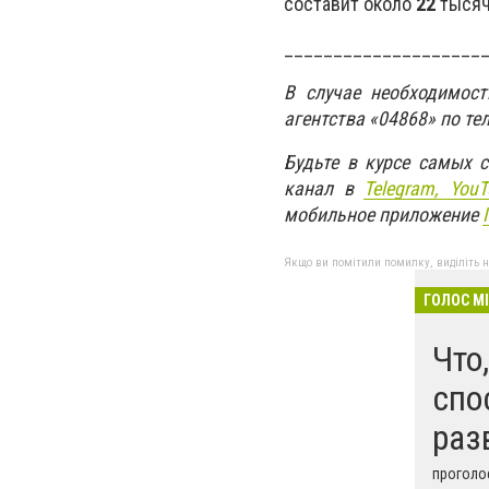
составит около
22
тысяч
____________________
В случае необходимос
агентства «04868» по те
Будьте в курсе самых 
канал в
Telegram,
YouT
мобильное приложение
Якщо ви помітили помилку, виділіть нео
ГОЛОС М
Что
спо
раз
проголос