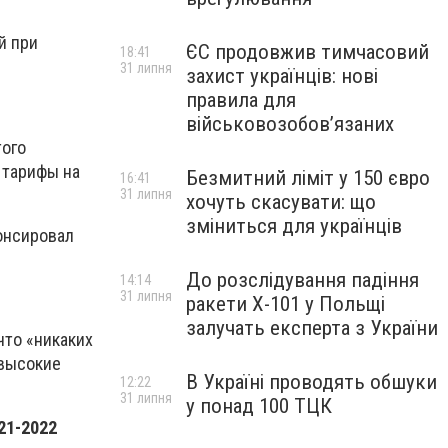
й при
ЄС продовжив тимчасовий
18:41
31 липня
захист українців: нові
правила для
військовозобов’язаних
того
 тарифы на
Безмитний ліміт у 150 євро
16:41
31 липня
хочуть скасувати: що
зміниться для українців
онсировал
До розслідування падіння
14:14
31 липня
ракети Х-101 у Польщі
залучать експерта з України
что «никаких
«высокие
В Україні проводять обшуки
12:22
31 липня
у понад 100 ТЦК
21-2022