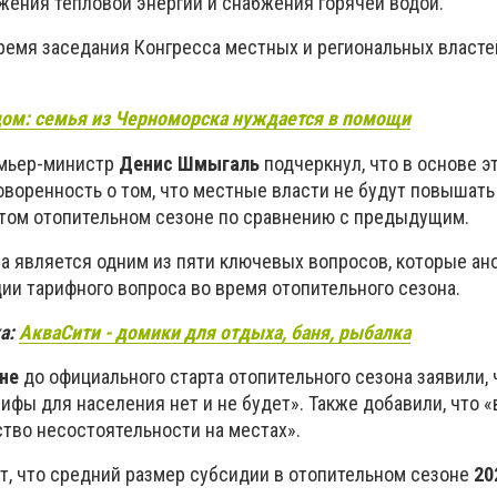
жения тепловой энергии и снабжения горячей водой.
ремя заседания Конгресса местных и региональных власте
дом: семья из Черноморска нуждается в помощи
емьер-министр
Денис Шмыгаль
подчеркнул, что в основе э
воренность о том, что местные власти не будут повышать
 этом отопительном сезоне по сравнению с предыдущим.
 является одним из пяти ключевых вопросов, которые ан
ии тарифного вопроса во время отопительного сезона.
а:
АкваСити - домики для отдыха, баня, рыбалка
не
до официального старта отопительного сезона заявили, 
ифы для населения нет и не будет». Также добавили, что 
ство несостоятельности на местах».
т, что средний размер субсидии в отопительном сезоне
20