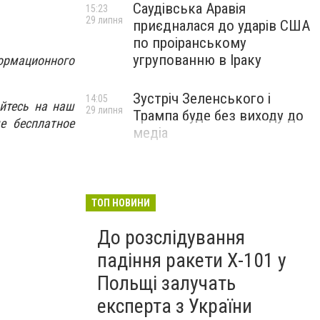
Саудівська Аравія
15:23
29 липня
приєдналася до ударів США
по проіранському
угрупованню в Іраку
ормационного
Зустріч Зеленського і
14:05
йтесь на наш
29 липня
Трампа буде без виходу до
е бесплатное
медіа
ТОП НОВИНИ
До розслідування
падіння ракети Х-101 у
Польщі залучать
експерта з України