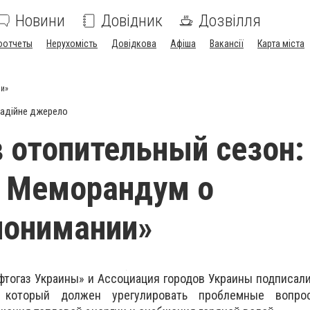
Новини
Довідник
Дозвілля
оотчеты
Нерухомість
Довідкова
Афіша
Вакансії
Карта міста
ии»
адійне джерело
 отопительный сезон:
н Меморандум о
понимании»
фтогаз Украины» и Ассоциация городов Украины подписа
, который должен урегулировать проблемные вопр