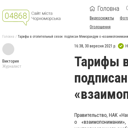
Головна
Видеосюжеты
Фот
Оголошення
Головна
Тарифы в отопительный сезон: подписан Меморандум о «взаимопониман
16:38, 30 вересня 2021 р.
Н
Тарифы в
Виктория
Журналист
подписа
«взаимо
Правительство, НАК «На
о «взаимопонимании»