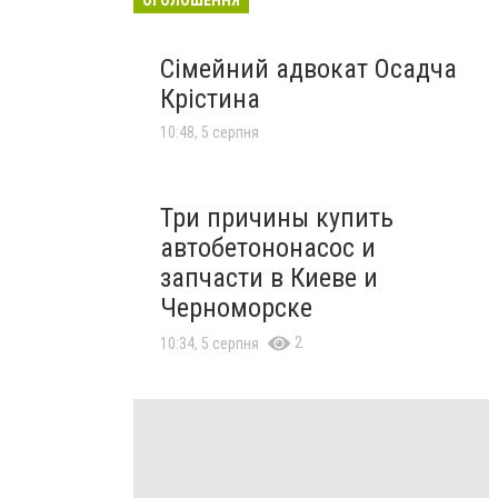
Сімейний адвокат Осадча
Крістина
10:48, 5 серпня
Три причины купить
автобетононасос и
запчасти в Киеве и
Черноморске
2
10:34, 5 серпня