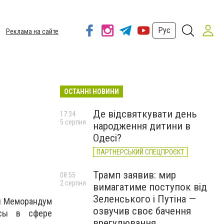
Рус
Реклама на сайте
ОСТАННІ НОВИНИ
Де відсвяткувати день
17:34
5 серпня
народження дитини в
Одесі?
ПАРТНЕРСЬКИЙ СПЕЦПРОЄКТ
Трамп заявив: мир
08:55
2 серпня
вимагатиме поступок від
Зеленського і Путіна —
ли Меморандум
озвучив своє бачення
осы в сфере
врегулювання