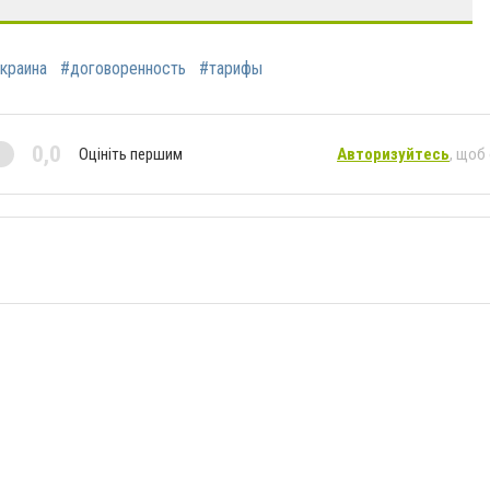
краина
#договоренность
#тарифы
0,0
Оцініть першим
Авторизуйтесь
, щоб