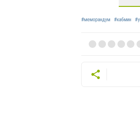
#меморандум
#кабмин
#у