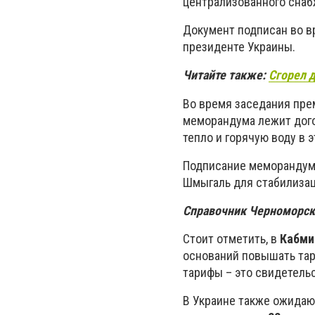
централизованного снаб
Документ подписан во в
президенте Украины.
Читайте также:
Сгорел 
Во время заседания пр
меморандума лежит дого
тепло и горячую воду в
Подписание меморандума
Шмыгаль для стабилизац
Справочник Черноморск
Стоит отметить, в
Кабми
оснований повышать тар
тарифы – это свидетель
В Украине также ожидаю