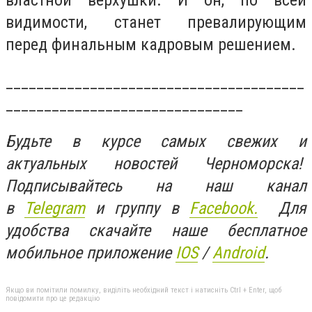
властной верхушки. И он, по всей
видимости, станет превалирующим
перед финальным кадровым решением.
_______________________________________
_______________________________
Будьте в курсе самых свежих и
актуальных новостей Черноморска!
Подписывайтесь на наш канал
в
Telegram
и группу в
Facebook.
Для
удобства скачайте наше бесплатное
мобильное приложение
IOS
/
An
d
roid
.
Якщо ви помітили помилку, виділіть необхідний текст і натисніть Ctrl + Enter, щоб
повідомити про це редакцію