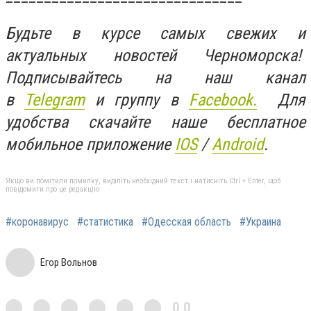
Будьте в курсе самых свежих и
актуальных новостей Черноморска!
Подписывайтесь на наш канал
в
Telegram
и группу в
Facebook.
Для
удобства скачайте наше бесплатное
мобильное приложение
IOS
/
An
d
roid
.
Якщо ви помітили помилку, виділіть необхідний текст і натисніть Ctrl + Enter, щоб
повідомити про це редакцію
#коронавирус
#статистика
#Одесская область
#Украина
Егор Вольнов
0,0