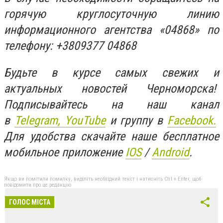
горячую круглосуточную линию
информационного агентства «04868» по
телефону: +3809377 04868
Будьте в курсе самых свежих и
актуальных новостей Черноморска!
Подписывайтесь на наш канал
в
Telegram,
YouTube
и группу в
Facebook.
Для удобства скачайте наше бесплатное
мобильное приложение
IOS
/
An
d
roid
.
Якщо ви помітили помилку, виділіть необхідний текст і натисніть Ctrl + Enter, щоб
повідомити про це редакцію
ГОЛОС МІСТА