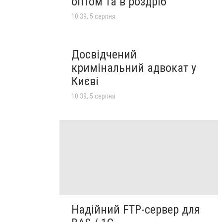
оптом та в роздріб
10:39, 5 серпня
Досвідчений
кримінальний адвокат у
Києві
10:39, 5 серпня
Надійний FTP-сервер для