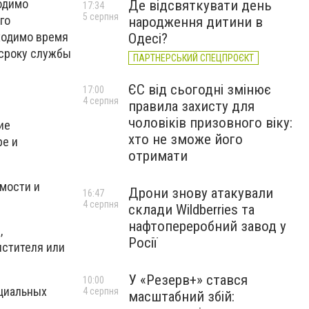
одимо
Де відсвяткувати день
17:34
5 серпня
го
народження дитини в
ходимо время
Одесі?
 сроку службы
ПАРТНЕРСЬКИЙ СПЕЦПРОЄКТ
ЄС від сьогодні змінює
17:00
4 серпня
правила захисту для
чоловіків призовного віку:
ие
хто не зможе його
ре и
отримати
имости и
Дрони знову атакували
16:47
4 серпня
склади Wildberries та
нафтопереробний завод у
,
Росії
истителя или
У «Резерв+» стався
10:00
ециальных
4 серпня
масштабний збій: