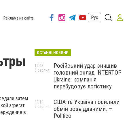
Рус
Реклама на сайте
ОСТАННІ НОВИНИ
ьтры
Російський удар знищив
12:43
6 серпня
головний склад INTERTOP
Ukraine: компанія
перебудовує логістику
седали затем
США та Україна посилили
09:19
кой агрегат
6 серпня
обмін розвідданими, —
тверждение в
Politico