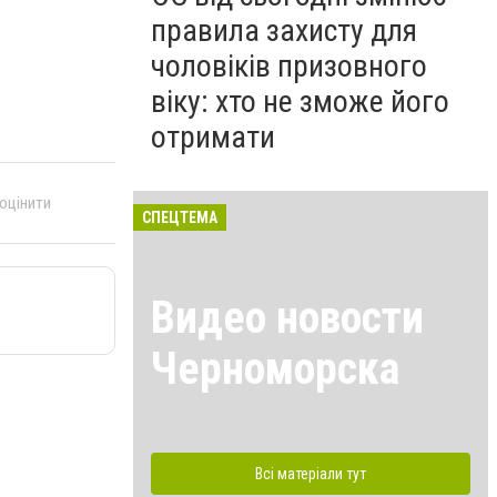
правила захисту для
чоловіків призовного
віку: хто не зможе його
отримати
 оцінити
СПЕЦТЕМА
Видео новости
Черноморска
Всі матеріали тут