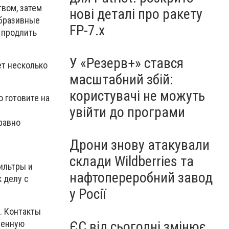
вом, затем
нові деталі про ракету
абразивные
FP-7.x
 продлить
У «Резерв+» стався
ет несколько
масштабний збій:
користувачі не можуть
 готовите на
увійти до програми
равно
Дрони знову атакували
склади Wildberries та
ильтры и
нафтопереробний завод
 делу с
у Росії
. Контакты
ЄС від сьогодні змінює
венную