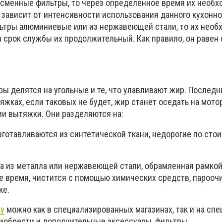
сменные фильтры, то через определенное время их необх
 зависит от интенсивности использования данного кухонно
ьтры алюминиевые или из нержавеющей стали, то их необ
я срок службы их продолжительный. Как правило, он равен
ы делятся на угольные и те, что улавливают жир. Последн
жках, если таковых не будет, жир станет оседать на мото
и вытяжки. Они разделяются на:
готавливаются из синтетической ткани, недорогие по сто
ка из металла или нержавеющей стали, обрамленная рамкой
е время, чистится с помощью химических средств, парооч
ке.
ку
можно как в специализированных магазинах, так и на сп
риобрести и дополнительные аксессуары, фильтры.