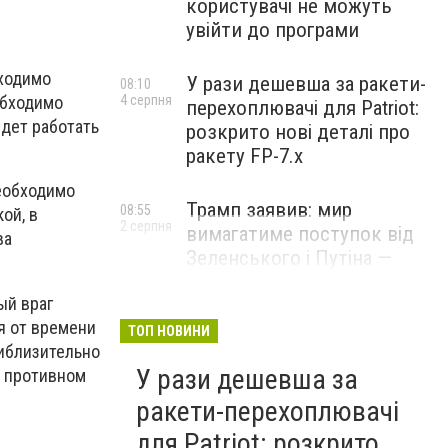
користувачі не можуть
увійти до програми
бходимо
У рази дешевша за ракети-
08:10
4 серпня
обходимо
перехоплювачі для Patriot:
удет работать
розкрито нові деталі про
ракету FP-7.x
необходимо
Трамп заявив: мир
08:55
ой, в
2 серпня
вимагатиме поступок від
ва
Зеленського і Путіна —
озвучив своє бачення
ый враг
врегулювання
я от времени
ТОП НОВИНИ
иблизительно
У рази дешевша за
В противном
ракети-перехоплювачі
для Patriot: розкрито