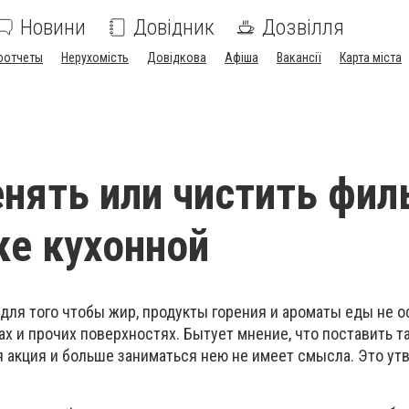
Новини
Довідник
Дозвілля
оотчеты
Нерухомість
Довідкова
Афіша
Вакансії
Карта міста
нять или чистить фил
е кухонной
для того чтобы жир, продукты горения и ароматы еды не о
нах и прочих поверхностях. Бытует мнение, что поставить та
я акция и больше заниматься нею не имеет смысла. Это у