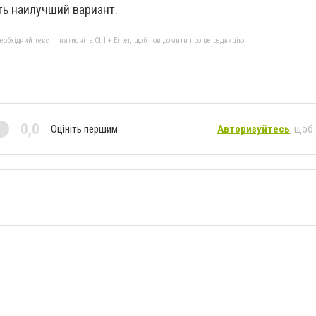
ть наилучший вариант.
бхідний текст і натисніть Ctrl + Enter, щоб повідомити про це редакцію
0,0
Оцініть першим
Авторизуйтесь
, щоб