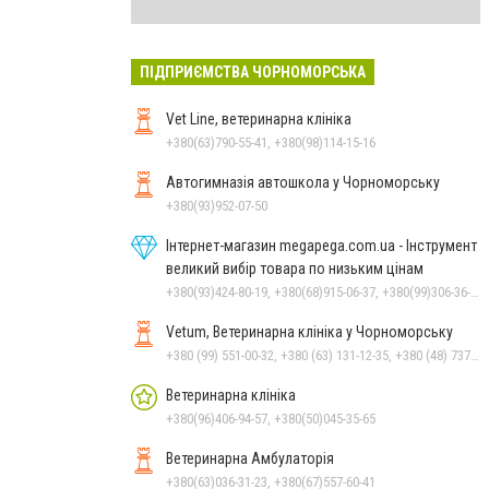
ПІДПРИЄМСТВА ЧОРНОМОРСЬКА
Vet Line, ветеринарна клініка
+380(63)790-55-41, +380(98)114-15-16
Автогимназія автошкола у Чорноморську
+380(93)952-07-50
Інтернет-магазин megapega.com.ua - Інструмент
великий вибір товара по низьким цінам
+380(93)424-80-19, +380(68)915-06-37, +380(99)306-36-14
Vetum, Ветеринарна клініка у Чорноморську
+380 (99) 551-00-32, +380 (63) 131-12-35, +380 (48) 737-69-48, +380 (66) 784-33-31
Ветеринарна клініка
+380(96)406-94-57, +380(50)045-35-65
Ветеринарна Амбулаторія
+380(63)036-31-23, +380(67)557-60-41