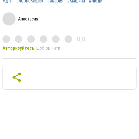
#дтп
#черноморск
#авария
#машина
#люди
Анастасия
0,0
Авторизуйтесь
, щоб оцінити