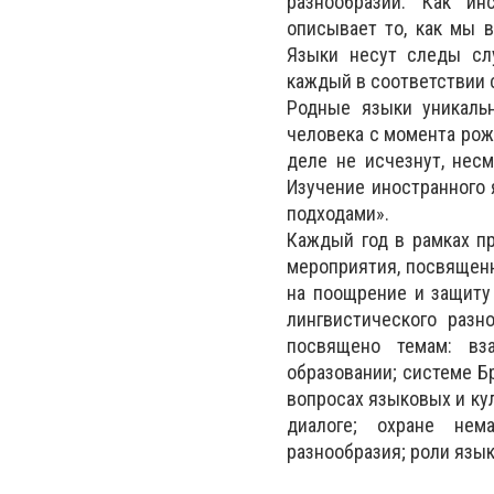
разнообразии. Как ин
описывает то, как мы 
Языки несут следы слу
каждый в соответствии 
Родные языки уникаль
человека с момента рож
деле не исчезнут, нес
Изучение иностранного 
подходами».
Каждый год в рамках п
мероприятия, посвященн
на поощрение и защиту 
лингвистического разн
посвящено темам: вз
образовании; системе 
вопросах языковых и ку
диалоге; охране нем
разнообразия; роли язык