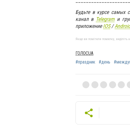
____________________
Будьте в курсе самых 
канал в
Telegram
и гру
приложение
IOS
/
An
d
roi
Якщо ви помітили помилку, виділіть нео
ГОЛОСUA
#праздник
#день
#междун