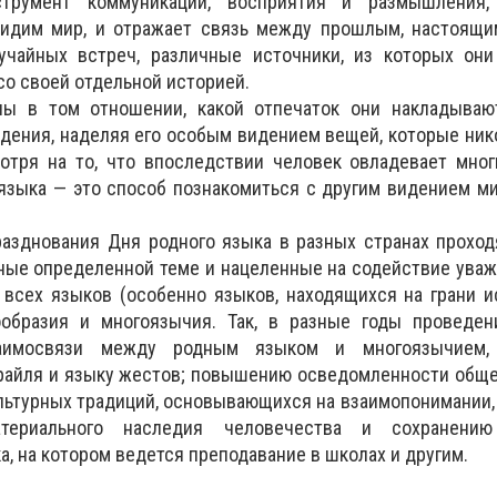
струмент коммуникации, восприятия и размышления
видим мир, и отражает связь между прошлым, настоящи
чайных встреч, различные источники, из которых они
со своей отдельной историей.
ны в том отношении, какой отпечаток они накладываю
дения, наделяя его особым видением вещей, которые ник
мотря на то, что впоследствии человек овладевает мно
языка — это способ познакомиться с другим видением ми
разднования Дня родного языка в разных странах прохо
ые определенной теме и нацеленные на содействие уваж
всех языков (особенно языков, находящихся на грани и
ообразия и многоязычия. Так, в разные годы проведе
аимосвязи между родным языком и многоязычием,
Брайля и языку жестов; повышению осведомленности общ
льтурных традиций, основывающихся на взаимопонимании,
атериального наследия человечества и сохранению 
а, на котором ведется преподавание в школах и другим.