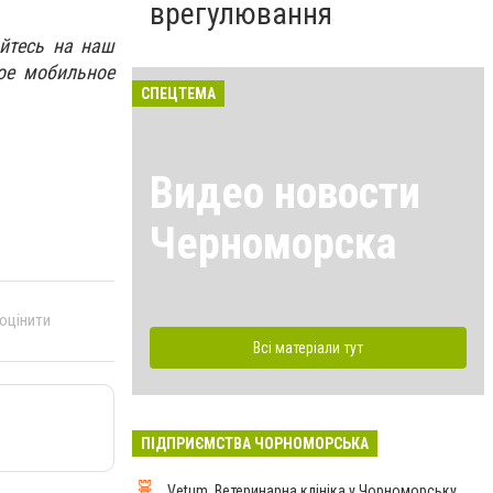
врегулювання
йтесь на наш
ое мобильное
СПЕЦТЕМА
Видео новости
Черноморска
 оцінити
Всі матеріали тут
ПІДПРИЄМСТВА ЧОРНОМОРСЬКА
Vetum, Ветеринарна клініка у Чорноморську