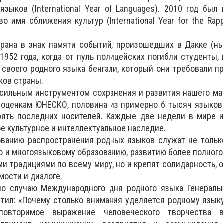
ыков (International Year of Languages). 2010 год был
 имя сближения культур (International Year for the Rap
рана в знак памяти событий, произошедших в Дакке (ны
1952 года, когда от пуль полицейских погибли студенты
своего родного языка бенгали, который они требовали п
ков страны.
сильным инструментом сохранения и развития нашего ма
 оценкам ЮНЕСКО, половина из примерно 6 тысяч языков
ять последних носителей. Каждые две недели в мире и
ое культурное и интеллектуальное наследие.
ованию распространения родных языков служат не тольк
 и многоязыковому образованию, развитию более полного
и традициями по всему миру, но и крепят солидарность, 
мости и диалоге.
по случаю Международного дня родного языка Генераль
тил: «Почему столько внимания уделяется родному язык
повторимое выражение человеческого творчества 