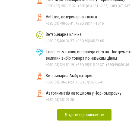
+380 (99) 551-00-32, +380 (63) 131-12-35, +380 (48) 737-69-48, +380 (66) 784-33-31
Vet Line, ветеринарна клініка
+380(63)790-55-41, +380(98)114-15-16
Ветеринарна клініка
+380(96)406-94-57, +380(50)045-35-65
Інтернет-магазин megapega.com.ua - Інструмент
великий вибір товара по низьким цінам
+380(93)424-80-19, +380(68)915-06-37, +380(99)306-36-14
Ветеринарна Амбулаторія
+380(63)036-31-23, +380(67)557-60-41
Автогимназія автошкола у Чорноморську
+380(93)952-07-50
Додати підприємство