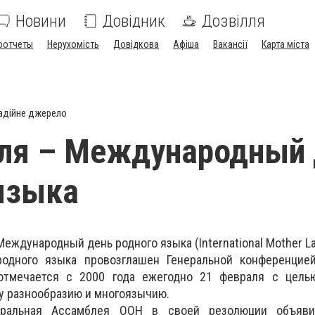
Новини
Довідник
Дозвілля
оотчеты
Нерухомість
Довідкова
Афіша
Вакансії
Карта міста
адійне джерело
аля – Международный 
языка
еждународный день родного языка (International Mother La
одного языка провозглашен Генеральной конференци
 отмечается с 2000 года ежегодно 21 февраля с цель
у разнообразию и многоязычию.
еральная Ассамблея ООН в своей резолюции объяви