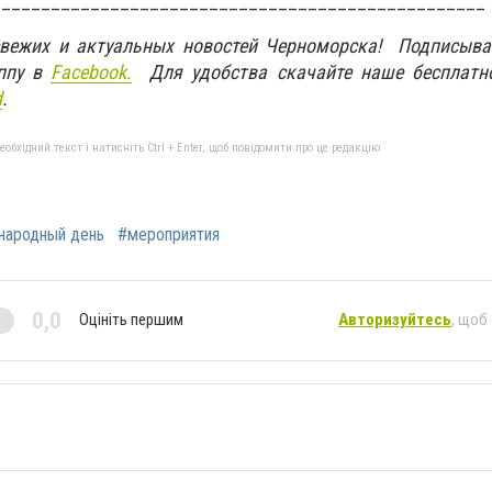
__________________________________________________
свежих и актуальных новостей Черноморска! Подписыва
ппу в
Facebook.
Для удобства скачайте наше бесплатн
d
.
бхідний текст і натисніть Ctrl + Enter, щоб повідомити про це редакцію
ародный день
#мероприятия
0,0
Оцініть першим
Авторизуйтесь
, щоб