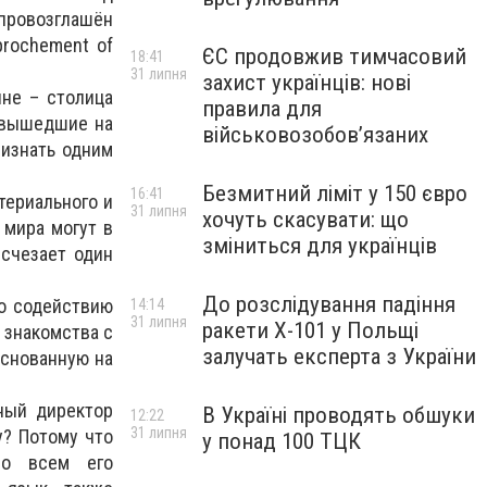
 провозглашён
prochement of
ЄС продовжив тимчасовий
18:41
31 липня
захист українців: нові
не – столица
правила для
, вышедшие на
військовозобов’язаних
ризнать одним
Безмитний ліміт у 150 євро
16:41
териального и
31 липня
хочуть скасувати: що
 мира могут в
зміниться для українців
счезает один
До розслідування падіння
о содействию
14:14
31 липня
ракети Х-101 у Польщі
 знакомства с
залучать експерта з України
основанную на
ный директор
В Україні проводять обшуки
12:22
31 липня
у? Потому что
у понад 100 ТЦК
во всем его