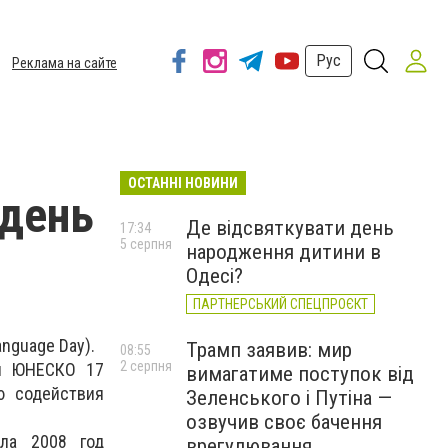
Рус
Реклама на сайте
ОСТАННІ НОВИНИ
день
Де відсвяткувати день
17:34
5 серпня
народження дитини в
Одесі?
ПАРТНЕРСЬКИЙ СПЕЦПРОЄКТ
nguage Day).
Трамп заявив: мир
08:55
2 серпня
ей ЮНЕСКО 17
вимагатиме поступок від
ю содействия
Зеленського і Путіна —
озвучив своє бачення
ла 2008 год
врегулювання