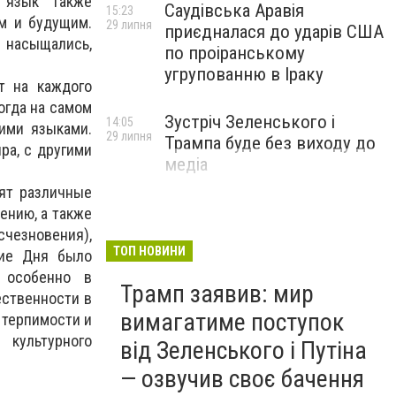
, язык также
Саудівська Аравія
15:23
м и будущим.
29 липня
приєдналася до ударів США
 насыщались,
по проіранському
угрупованню в Іраку
т на каждого
огда на самом
Зустріч Зеленського і
14:05
гими языками.
29 липня
Трампа буде без виходу до
ра, с другими
медіа
дят различные
ению, а также
счезновения),
ТОП НОВИНИ
ние Дня было
 особенно в
Трамп заявив: мир
ественности в
вимагатиме поступок
 терпимости и
культурного
від Зеленського і Путіна
— озвучив своє бачення