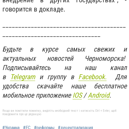
внедрение в других государствах", -
говорится в докладе.
_______________________________________
_______________________________
Будьте в курсе самых свежих и
актуальных новостей Черноморска!
Подписывайтесь на наш канал
в
Telegram
и группу в
Facebook.
Для
удобства скачайте наше бесплатное
мобильное приложение
IOS
/
An
d
roid
.
Якщо ви помітили помилку, виділіть необхідний текст і натисніть Ctrl + Enter, щоб
повідомити про це редакцію
#Украина
#ЕС
#реформы
#децентрализация