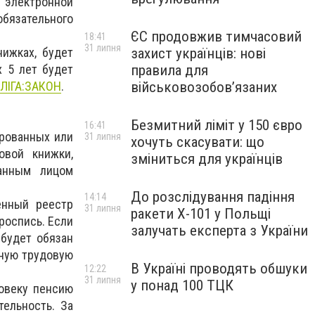
 электронной
язательного
ЄС продовжив тимчасовий
18:41
31 липня
ижках, будет
захист українців: нові
х 5 лет будет
правила для
ЛІГА:ЗАКОН
.
військовозобов’язаних
Безмитний ліміт у 150 євро
16:41
ированных или
31 липня
хочуть скасувати: що
овой книжки,
зміниться для українців
ванным лицом
До розслідування падіння
14:14
енный реестр
31 липня
ракети Х-101 у Польщі
роспись. Если
залучать експерта з України
 будет обязан
жную трудовую
В Україні проводять обшуки
12:22
31 липня
у понад 100 ТЦК
овеку пенсию
ельность. За