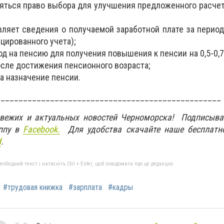
яться право выбора для улучшения предложенного расчет
вляет сведения о получаемой заработной плате за период
цированного учета);
од на пенсию для получения повышения к пенсии на 0,5-0,
сле достижения пенсионного возраста;
на назначение пенсии.
__________________________________________________
свежих и актуальных новостей Черноморска! Подписыва
ппу в
Facebook.
Для удобства скачайте наше бесплатн
d
.
бхідний текст і натисніть Ctrl + Enter, щоб повідомити про це редакцію
#трудовая книжка
#зарплата
#кадры