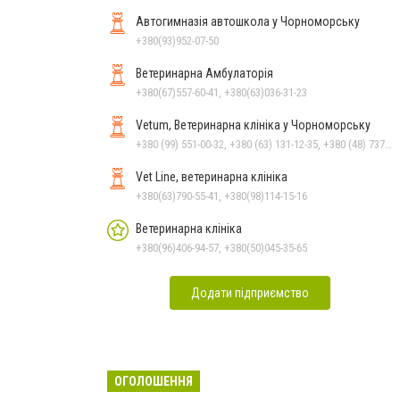
Автогимназія автошкола у Чорноморську
+380(93)952-07-50
Ветеринарна Амбулаторія
+380(67)557-60-41, +380(63)036-31-23
Vetum, Ветеринарна клініка у Чорноморську
+380 (99) 551-00-32, +380 (63) 131-12-35, +380 (48) 737-69-48, +380 (66) 784-33-31
Vet Line, ветеринарна клініка
+380(63)790-55-41, +380(98)114-15-16
Ветеринарна клініка
+380(96)406-94-57, +380(50)045-35-65
Додати підприємство
ОГОЛОШЕННЯ