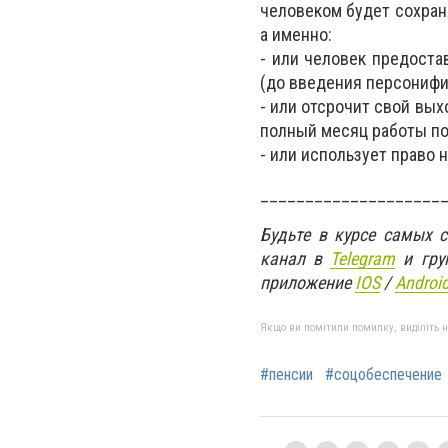
человеком будет сохран
а именно:
- или человек предоста
(до введения персонифи
- или отсрочит свой вых
полный месяц работы по
- или использует право 
____________________
Будьте в курсе самых 
канал в
Telegram
и гру
приложение
IOS
/
An
d
roi
Якщо ви помітили помилку, виділіть нео
#пенсии
#соцобеспечение