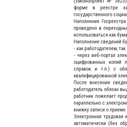
(законопроект № 3623)
форме в реестре зас
государственного социа
Наполнение Госреестра
проведено в переходны
использоваться как бум
Наполнение сведений бу
- как работодателем, та
- через веб-портал эле
оцифрованных копий п
справок и т.п.) с об
квалифицированной элек
После внесения сведе
работодатель обязан вы
работник пожелает прод
параллельно с электрон
книжку записи о приеме 
Электронная трудовая 
автоматически (без об