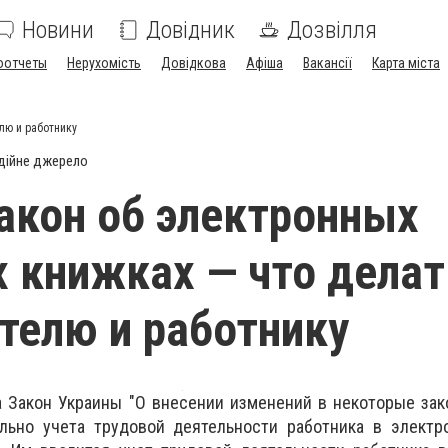
Новини
Довідник
Дозвілля
оотчеты
Нерухомість
Довідкова
Афіша
Вакансії
Карта міста
лю и работнику
дійне джерело
акон об электронных
 книжках — что делат
телю и работнику
а Закон Украины "О внесении изменений в некоторые за
льно учета трудовой деятельности работника в электр