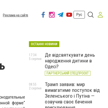
Рус
Реклама на сайте
ОСТАННІ НОВИНИ
Де відсвяткувати день
17:34
5 серпня
народження дитини в
ь
Одесі?
ПАРТНЕРСЬКИЙ СПЕЦПРОЄКТ
Трамп заявив: мир
08:55
2 серпня
вимагатиме поступок від
Зеленського і Путіна —
конодательные
озвучив своє бачення
онной форме"
врегулювання