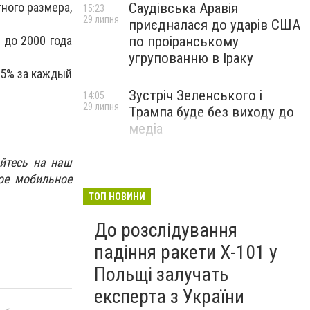
ного размера,
Саудівська Аравія
15:23
29 липня
приєдналася до ударів США
 до 2000 года
по проіранському
угрупованню в Іраку
75% за каждый
Зустріч Зеленського і
14:05
29 липня
Трампа буде без виходу до
медіа
йтесь на наш
ое мобильное
ТОП НОВИНИ
До розслідування
падіння ракети Х-101 у
Польщі залучать
експерта з України