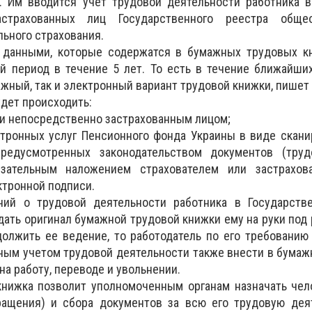
. Им вводится учет трудовой деятельности работника в
трахованных лиц Государственного реестра общеоб
льного страхования.
 данными, которые содержатся в бумажных трудовых кн
й период в течение 5 лет. То есть в течение ближайши
ажный, так и электронный вариант трудовой книжки, пишет
дет происходить:
к и непосредственно застрахованным лицом;
ктронных услуг Пенсионного фонда Украины в виде скан
редусмотренных законодательством документов (труд
язательным наложением страхователем или застрахо
тронной подписи.
ний о трудовой деятельности работника в Государств
дать оригинал бумажной трудовой книжки ему на руки под 
олжить ее ведение, то работодатель по его требованию
ным учетом трудовой деятельности также внести в бума
на работу, переводе и увольнении.
книжка позволит уполномоченным органам назначать чел
ращения) и сбора документов за всю его трудовую деят