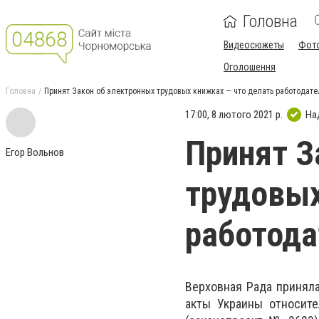
Головна
Видеосюжеты
Фот
Оголошення
Головна
Принят Закон об электронных трудовых книжках — что делать работодате
17:00, 8 лютого 2021 р.
На
Принят З
Егор Вольнов
трудовых
работода
Верховная Рада принял
акты Украины относите