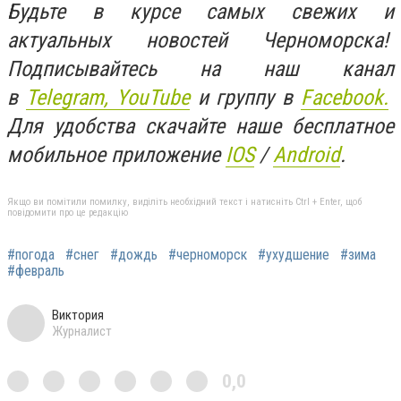
Будьте в курсе самых свежих и
актуальных новостей Черноморска!
Подписывайтесь на наш канал
в
Telegram,
YouTube
и группу в
Facebook.
Для удобства скачайте наше бесплатное
мобильное приложение
IOS
/
An
d
roid
.
Якщо ви помітили помилку, виділіть необхідний текст і натисніть Ctrl + Enter, щоб
повідомити про це редакцію
#погода
#снег
#дождь
#черноморск
#ухудшение
#зима
#февраль
Виктория
Журналист
0,0