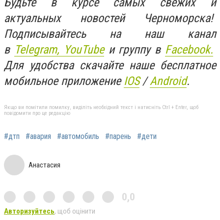
Будьте в курсе самых свежих и
актуальных новостей Черноморска!
Подписывайтесь на наш канал
в
Telegram,
YouTube
и группу в
Facebook.
Для удобства скачайте наше бесплатное
мобильное приложение
IOS
/
An
d
roid
.
Якщо ви помітили помилку, виділіть необхідний текст і натисніть Ctrl + Enter, щоб
повідомити про це редакцію
#дтп
#авария
#автомобиль
#парень
#дети
Анастасия
0,0
Авторизуйтесь
, щоб оцінити