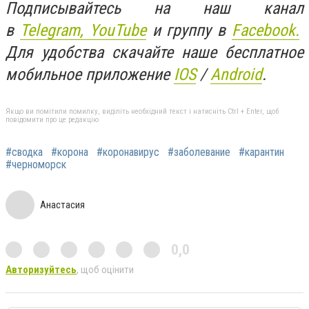
Подписывайтесь на наш канал
в
Telegram,
YouTube
и группу в
Facebook.
Для удобства скачайте наше бесплатное
мобильное приложение
IOS
/
An
d
roid
.
Якщо ви помітили помилку, виділіть необхідний текст і натисніть Ctrl + Enter, щоб
повідомити про це редакцію
#сводка
#корона
#коронавирус
#заболевание
#карантин
#черноморск
Анастасия
0,0
Авторизуйтесь
, щоб оцінити