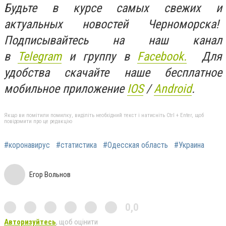
Будьте в курсе самых свежих и
актуальных новостей Черноморска!
Подписывайтесь на наш канал
в
Telegram
и группу в
Facebook.
Для
удобства скачайте наше бесплатное
мобильное приложение
IOS
/
An
d
roid
.
Якщо ви помітили помилку, виділіть необхідний текст і натисніть Ctrl + Enter, щоб
повідомити про це редакцію
#коронавирус
#статистика
#Одесская область
#Украина
Егор Вольнов
0,0
Авторизуйтесь
, щоб оцінити