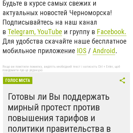
Будьте в курсе самых свежих и
актуальных новостей Черноморска!
Подписывайтесь на наш канал
в
Telegram,
YouTube
и группу в
Facebook.
Для удобства скачайте наше бесплатное
мобильное приложение
IOS
/
An
d
roid
.
Якщо ви помітили помилку, виділіть необхідний текст і натисніть Ctrl + Enter, щоб
повідомити про це редакцію
ГОЛОС МІСТА
Готовы ли Вы поддержать
мирный протест против
повышения тарифов и
политики правительства в