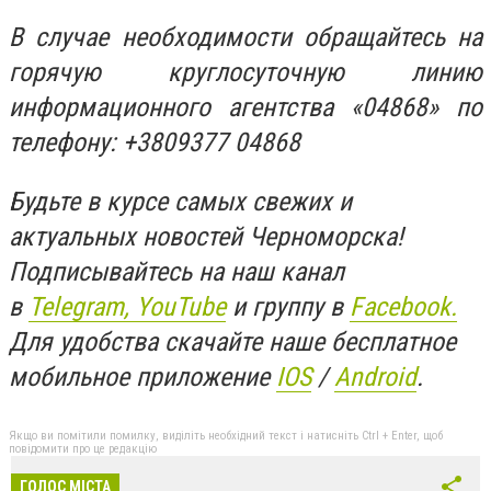
В случае необходимости обращайтесь на
горячую круглосуточную линию
информационного агентства «04868» по
телефону: +3809377 04868
Будьте в курсе самых свежих и
актуальных новостей Черноморска!
Подписывайтесь на наш канал
в
Telegram,
YouTube
и группу в
Facebook.
Для удобства скачайте наше бесплатное
мобильное приложение
IOS
/
An
d
roid
.
Якщо ви помітили помилку, виділіть необхідний текст і натисніть Ctrl + Enter, щоб
повідомити про це редакцію
ГОЛОС МІСТА