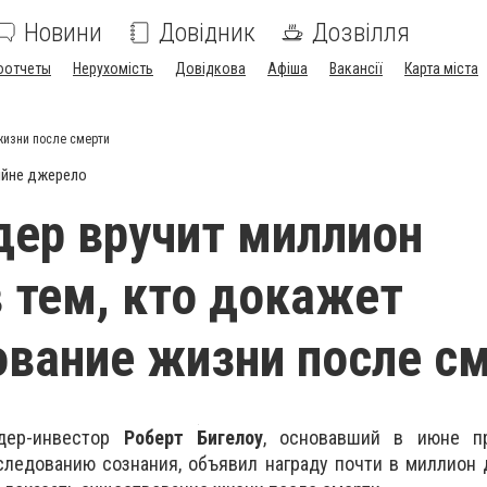
Новини
Довідник
Дозвілля
оотчеты
Нерухомість
Довідкова
Афіша
Вакансії
Карта міста
жизни после смерти
ійне джерело
ер вручит миллион
 тем, кто докажет
вание жизни после с
рдер-инвестор
Роберт Бигелоу
, основавший в июне п
следованию сознания, объявил награду почти в миллион 