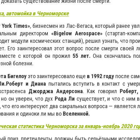
 доказать существование жизни после смерти.
а, автомойка в Черноморске
 York Times»
, бизнесмен из Лас-Вегаса, который ранее ув
ральным директором
«Bigelow Aerospace»
(стартап-комп
одит модули космических станций), решил узнать, что про
ает. Его заинтересовал этот вопрос после смерти своей
 вместе с которой он прожил
55 лет.
Она скончалась пол
зной болезни.
та Бигелоу
это заинтересовало еще
в 1992 году
после сам
Ли.
Роберт и Диана
пытались вступить в контакт с уме
кстрасенса
Джорджа Андерсона
. Как говорил
Роберт,
 но он уверен, что дух
Рода Ли
существует, и что с ним в
 что его интересуют два сакральных вопроса — является л
вания и одиноки ли мы во
Вселенной.
ческая статистика Черноморска за январь-ноябрь 2020 го
ый приз, претенденты должны быть серьёзными исследов