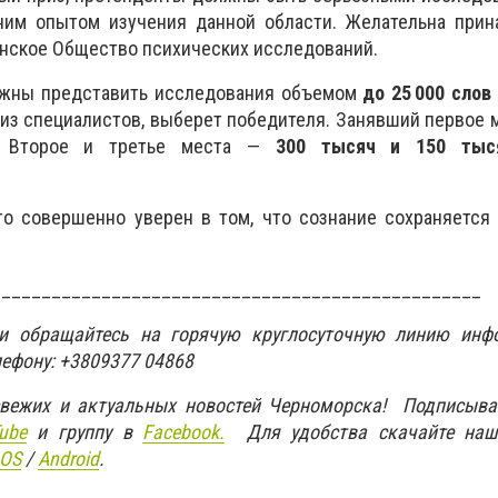
им опытом изучения данной области. Желательна прин
танское Общество психических исследований.
лжны представить исследования объемом
до 25 000 слов
из специалистов, выберет победителя. Занявший первое 
. Второе и третье места —
300 тысяч и 150 тыс
то совершенно уверен в том, что сознание сохраняется
_________________________________________________
ти обращайтесь на горячую круглосуточную линию инф
лефону: +3809377 04868
свежих и актуальных новостей Черноморска! Подписыва
ube
и группу в
Facebook.
Для удобства скачайте наш
IOS
/
An
d
roid
.