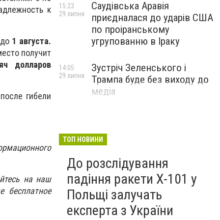
Саудівська Аравія
15:23
адлежность к
29 липня
приєдналася до ударів США
по проіранському
угрупованню в Іраку
до
1 августа.
место получит
яч долларов
Зустріч Зеленського і
14:05
29 липня
Трампа буде без виходу до
медіа
 после гибели
ТОП НОВИНИ
ормационного
До розслідування
падіння ракети Х-101 у
йтесь на наш
е бесплатное
Польщі залучать
експерта з України