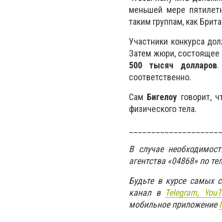
меньшей мере пятилетн
таким группам, как Бри
Участники конкурса до
Затем жюри, состоящее 
500 тысяч долларов
соответственно.
Сам
Бигелоу
говорит, ч
физического тела.
____________________
В случае необходимос
агентства «04868» по те
Будьте в курсе самых 
канал в
Telegram,
YouT
мобильное приложение