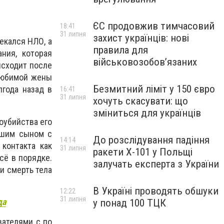
ЄС продовжив тимчасовий
18:41
31 липня
захист українців: нові
лекался НЛО, а
правила для
ания, которая
військовозобов’язаних
исходит после
 любимой жены
Безмитний ліміт у 150 євро
года назад в
16:41
31 липня
хочуть скасувати: що
зміниться для українців
оубийства его
ршим сыном с
До розслідування падіння
14:14
контакта как
31 липня
ракети Х-101 у Польщі
сё в порядке.
залучать експерта з України
и смерть тела
В Україні проводять обшуки
12:22
31 липня
да
у понад 100 ТЦК
ателями с по