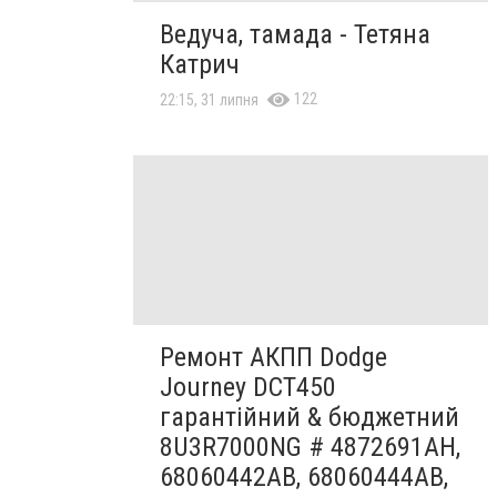
Ведуча, тамада - Тетяна
Катрич
122
22:15, 31 липня
Ремонт АКПП Dodge
Journey DCT450
гарантійний & бюджетний
8U3R7000NG # 4872691AH,
68060442AB, 68060444AB,