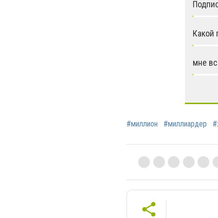
Подпис
Какой 
мне вс
#миллион
#миллиардер
#