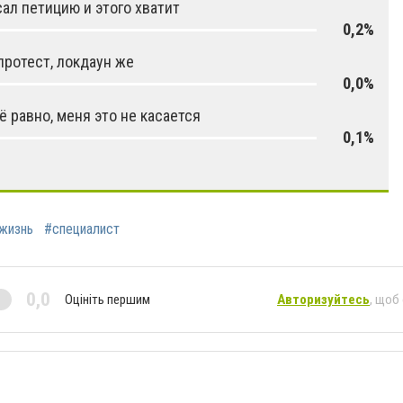
ал петицию и этого хватит
0,2%
протест, локдаун же
0,0%
ё равно, меня это не касается
0,1%
жизнь
#специалист
0,0
Оцініть першим
Авторизуйтесь
, щоб