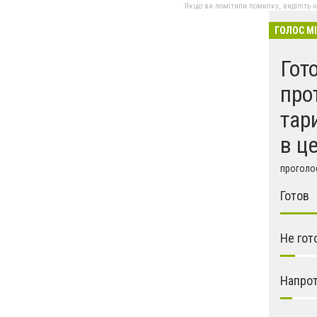
Якщо ви помітили помилку, виділіть нео
ГОЛОС М
Гот
про
тар
в ц
проголос
Готов
Не гот
Напрот