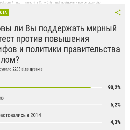
бхідний текст і натисніть Ctrl + Enter, щоб повідомити про це редакцію
ІСТА
овы ли Вы поддержать мирный
тест против повышения
ифов и политики правительства
елом?
увало 2208 відвідувачів
90,2%
ов
5,2%
естовались в 2014
4,3%