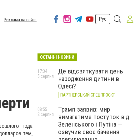
Рус
Реклама на сайте
ОСТАННІ НОВИНИ
Де відсвяткувати день
17:34
5 серпня
народження дитини в
Одесі?
ПАРТНЕРСЬКИЙ СПЕЦПРОЄКТ
мерти
Трамп заявив: мир
08:55
2 серпня
вимагатиме поступок від
Зеленського і Путіна —
рошлого года
озвучив своє бачення
долларов тем,
врегулювання