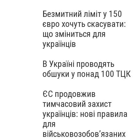
Безмитний ліміт у 150
євро хочуть скасувати:
що зміниться для
українців
В Україні проводять
обшуки у понад 100 ТЦК
ЄС продовжив
тимчасовий захист
українців: нові правила
для
військовозобов’язаних