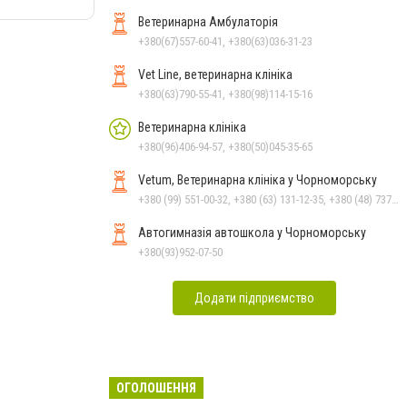
Ветеринарна Амбулаторія
+380(67)557-60-41, +380(63)036-31-23
Vet Line, ветеринарна клініка
+380(63)790-55-41, +380(98)114-15-16
Ветеринарна клініка
+380(96)406-94-57, +380(50)045-35-65
Vetum, Ветеринарна клініка у Чорноморську
+380 (99) 551-00-32, +380 (63) 131-12-35, +380 (48) 737-69-48, +380 (66) 784-33-31
Автогимназія автошкола у Чорноморську
+380(93)952-07-50
Додати підприємство
ОГОЛОШЕННЯ