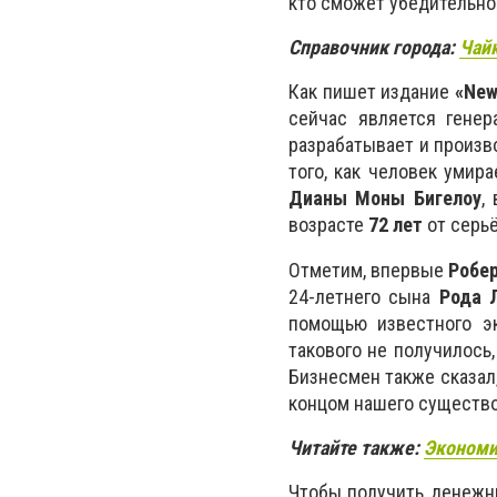
кто сможет убедительно
Справочник города:
Чайк
Как пишет издание
«New
сейчас является гене
разрабатывает и произв
того, как человек умир
Дианы Моны Бигелоу
,
возрасте
72 лет
от серьё
Отметим, впервые
Робер
24-летнего сына
Рода 
помощью известного э
такового не получилось,
Бизнесмен также сказал,
концом нашего существо
Читайте также:
Экономи
Чтобы получить денежн