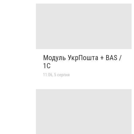
Модуль УкрПошта + BAS /
1C
11:06, 5 серпня