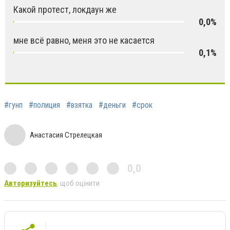
Какой протест, локдаун же
0,0%
мне всё равно, меня это не касается
0,1%
#гунп
#полиция
#взятка
#деньги
#срок
Анастасия Стрелецкая
0,0
Авторизуйтесь
, щоб оцінити