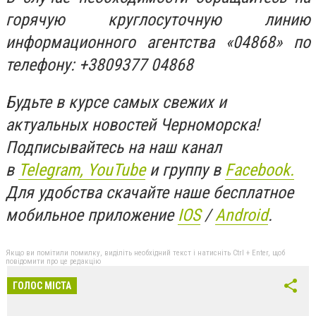
горячую круглосуточную линию
информационного агентства «04868» по
телефону: +3809377 04868
Будьте в курсе самых свежих и
актуальных новостей Черноморска!
Подписывайтесь на наш канал
в
Telegram,
YouTube
и группу в
Facebook.
Для удобства скачайте наше бесплатное
мобильное приложение
IOS
/
An
d
roid
.
Якщо ви помітили помилку, виділіть необхідний текст і натисніть Ctrl + Enter, щоб
повідомити про це редакцію
ГОЛОС МІСТА