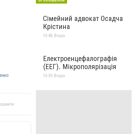
Сімейний адвокат Осадча
Крістина
10:48, Вчора
Електроенцефалографія
(ЕЕГ). Мікрополярізація
енко
10:39, Вчора
 оцінити