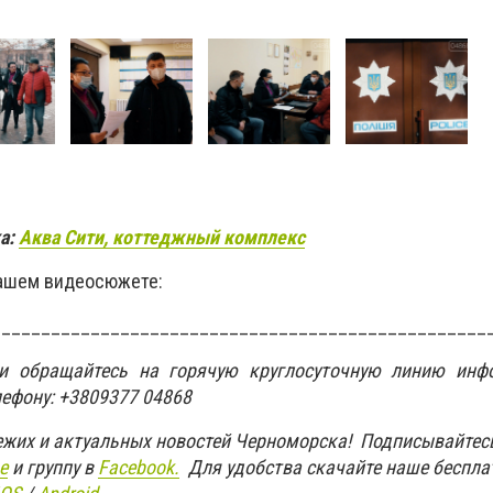
а:
Аква Сити, коттеджный комплекс
нашем видеосюжете:
__________________________________________________
ти обращайтесь на горячую круглосуточную линию инф
лефону: +3809377 04868
вежих и актуальных новостей Черноморска! Подписывайтес
e
и группу в
Facebook.
Для удобства скачайте наше беспла