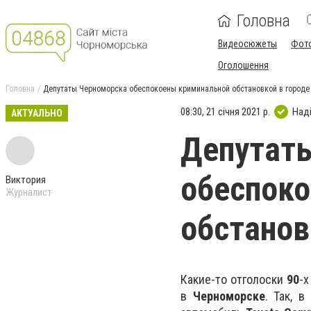
Головна
Видеосюжеты
Фот
Оголошення
Головна
Депутаты Черноморска обеспокоены криминальной обстановкой в городе 
08:30, 21 січня 2021 р.
Над
АКТУАЛЬНО
Депутат
обеспок
Виктория
Журналист
обстанов
Какие-то отголоски
90
-
в
Черноморске
. Так, 