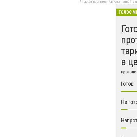
Якщо ви помітили помилку, виділіть нео
ГОЛОС М
Гот
про
тар
в ц
проголос
Готов
Не гот
Напрот