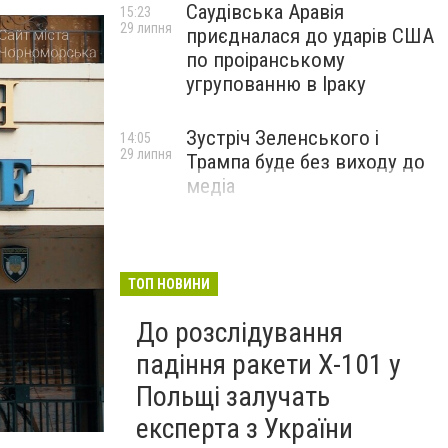
Саудівська Аравія
15:23
29 липня
приєдналася до ударів США
по проіранському
угрупованню в Іраку
Зустріч Зеленського і
14:05
29 липня
Трампа буде без виходу до
медіа
ТОП НОВИНИ
До розслідування
падіння ракети Х-101 у
Польщі залучать
експерта з України