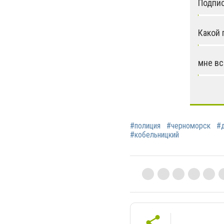
Подпис
Какой 
мне вс
#полиция
#черноморск
#
#кобельницкий