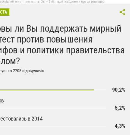
бхідний текст і натисніть Ctrl + Enter, щоб повідомити про це редакцію
ІСТА
овы ли Вы поддержать мирный
тест против повышения
ифов и политики правительства
елом?
увало 2208 відвідувачів
90,2%
ов
5,2%
естовались в 2014
4,3%