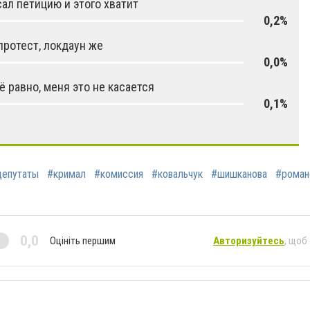
ал петицию и этого хватит
0,2%
протест, локдаун же
0,0%
ё равно, меня это не касается
0,1%
депутаты
#кримал
#комиссия
#ковальчук
#шишканова
#роман
0,0
Оцініть першим
Авторизуйтесь
, щоб