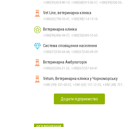
+380(93)424-80-19, +380(68)915-06-37, +380(99)306-36-14
Vet Line, ветеринарна клініка
+380(63)790-55-41, +380(98)114-15-16
Ветеринарна клініка
+380(96)406-94-57, +380(50)045-35-65
Система сповіщення населення
+380(67)350-44-68, +380(67)340-49-59
Ветеринарна Амбулаторія
+380(63)036-31-23, +380(67)557-60-41
Vetum, Ветеринарна клініка у Чорноморську
+380 (99) 551-00-32, +380 (63) 131-12-35, +380 (48) 737-69-48, +380 (66) 784-33-31
Додати підприємство
ОГОЛОШЕННЯ