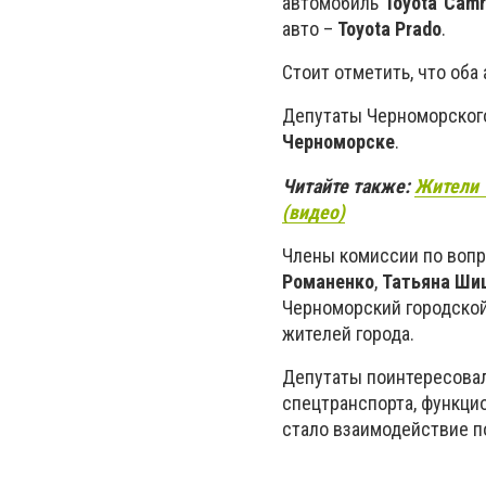
автомобиль
Toyota Camr
авто –
Toyota Prado
.
Стоит отметить, что оба
Депутаты Черноморского
Черноморске
.
Читайте также:
Жители 
(видео)
Члены комиссии по вопр
Романенко
,
Татьяна Ши
Черноморский городской
жителей города.
Депутаты поинтересовал
спецтранспорта, функц
стало взаимодействие п