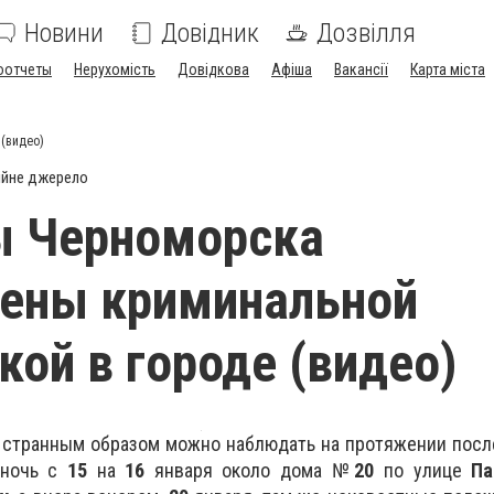
Новини
Довідник
Дозвілля
оотчеты
Нерухомість
Довідкова
Афіша
Вакансії
Карта міста
(видео)
ійне джерело
ы Черноморска
оены криминальной
кой в городе (видео)
х странным образом можно наблюдать на протяжении пос
в ночь с
15
на
16
января около дома №
20
по улице
Па