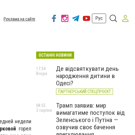
Рус
Реклама на сайте
ОСТАННІ НОВИНИ
Де відсвяткувати день
17:34
Вчора
народження дитини в
Одесі?
ПАРТНЕРСЬКИЙ СПЕЦПРОЄКТ
Трамп заявив: мир
08:55
2 серпня
вимагатиме поступок від
Зеленського і Путіна —
ледней недели
озвучив своє бачення
рковой
горел
врегулювання