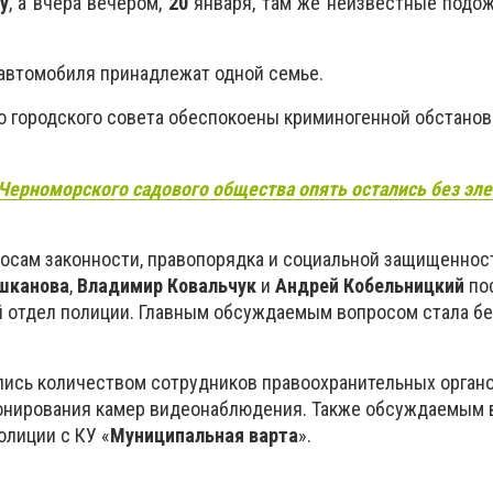
y
, а вчера вечером,
20
января, там же неизвестные подо
 автомобиля принадлежат одной семье.
 городского совета обеспокоены криминогенной обстанов
Черноморского садового общества опять остались без эл
осам законности, правопорядка и социальной защищенно
шканова
,
Владимир Ковальчук
и
Андрей Кобельницкий
по
 отдел полиции. Главным обсуждаемым вопросом стала б
ись количеством сотрудников правоохранительных органо
ионирования камер видеонаблюдения. Также обсуждаемым
олиции с КУ «
Муниципальная варта
».