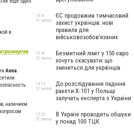
жгли еще одно
ЄС продовжив тимчасовий
18:41
31 липня
захист українців: нові
правила для
кой в
військовозобов’язаних
ектроэнергии
Безмитний ліміт у 150 євро
16:41
31 липня
хочуть скасувати: що
зміниться для українців
сти
Анна
сетили
До розслідування падіння
14:14
езопасность
31 липня
ракети Х-101 у Польщі
залучать експерта з України
в, наличием
 вопросом
В Україні проводять обшуки
12:22
31 липня
у понад 100 ТЦК