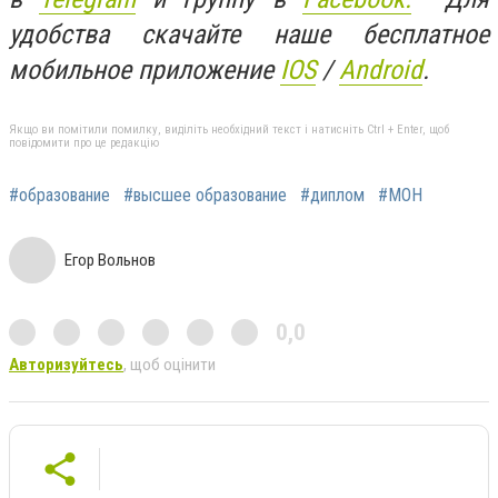
удобства скачайте наше бесплатное
мобильное приложение
IOS
/
An
d
roid
.
Якщо ви помітили помилку, виділіть необхідний текст і натисніть Ctrl + Enter, щоб
повідомити про це редакцію
#образование
#высшее образование
#диплом
#МОН
Егор Вольнов
0,0
Авторизуйтесь
, щоб оцінити