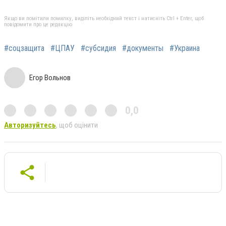
Якщо ви помітили помилку, виділіть необхідний текст і натисніть Ctrl + Enter, щоб
повідомити про це редакцію
#соцзащита
#ЦПАУ
#субсидия
#документы
#Украина
Егор Вольнов
0,0
Авторизуйтесь
, щоб оцінити