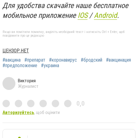
Для удобства скачайте наше бесплатное
мобильное приложение
IOS
/
An
d
roid
.
Якщо ви помітили помилку, виділіть необхідний текст і натисніть Ctrl + Enter, щоб
повідомити про це редакцію
ЦЕНЗОР.НЕТ
#вакцина
#препарат
#коронавирус
#бродский
#вакцинация
#предположение
#украина
Виктория
Журналист
0,0
Авторизуйтесь
, щоб оцінити