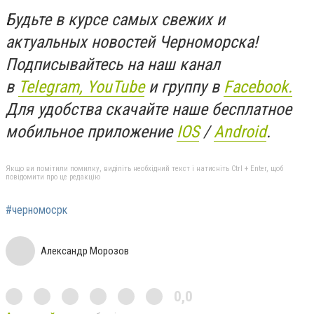
Будьте в курсе самых свежих и
актуальных новостей Черноморска!
Подписывайтесь на наш канал
в
Telegram,
YouTube
и группу в
Facebook.
Для удобства скачайте наше бесплатное
мобильное приложение
IOS
/
An
d
roid
.
Якщо ви помітили помилку, виділіть необхідний текст і натисніть Ctrl + Enter, щоб
повідомити про це редакцію
#черномосрк
Александр Морозов
0,0