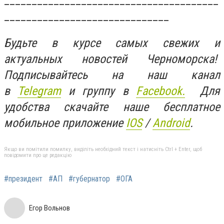
_______________________________________
______________________________
Будьте в курсе самых свежих и
актуальных новостей Черноморска!
Подписывайтесь на наш канал
в
Telegram
и группу в
Facebook.
Для
удобства скачайте наше бесплатное
мобильное приложение
IOS
/
An
d
roid
.
Якщо ви помітили помилку, виділіть необхідний текст і натисніть Ctrl + Enter, щоб
повідомити про це редакцію
#президент
#АП
#губернатор
#ОГА
Егор Вольнов