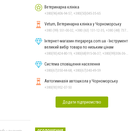
Ветеринарна клініка
+380(96)406-94-57, +380(50)045-35-65
Vetum, Ветеринарна клініка у Чорноморську
+380 (99) 551-00-32, +380 (63) 131-12-35, +380 (48) 737-69-48, +380 (66) 784-33-31
Інтернет-магазин megapega.com.ua - Інструмент
великий вибір товара по низьким цінам
+380(93)424-80-19, +380(68)915-06-37, +380(99)306-36-14
Система сповіщення населення
+380(67)350-44-68, +380(67)340-49-59
Автогимназія автошкола у Чорноморську
+380(93)952-07-50
Додати підприємство
тобы оценить
ОГОЛОШЕННЯ