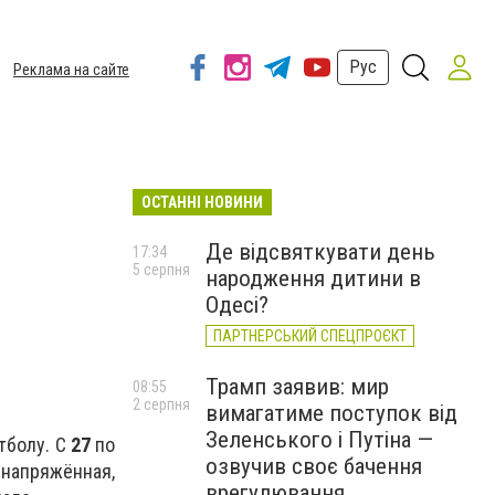
Рус
Реклама на сайте
ОСТАННІ НОВИНИ
Де відсвяткувати день
17:34
5 серпня
народження дитини в
Одесі?
ПАРТНЕРСЬКИЙ СПЕЦПРОЄКТ
Трамп заявив: мир
08:55
2 серпня
вимагатиме поступок від
Зеленського і Путіна —
тболу. С
27
по
озвучив своє бачення
напряжённая,
врегулювання