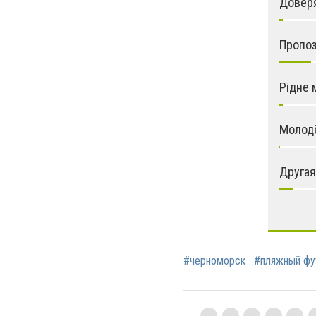
Довер
Пропо
Рідне 
Молод
Другая
#черноморск
#пляжный фу