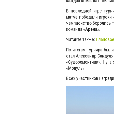
каждая команда проявила
В последней игре турн
матче победили игроки 
чемпионство боролись те
команда «
Арена
».
Читайте также:
Плановое
По итогам турнира был
стал Александр Сандуля
«Судоремонтник». Ну а 
«Модуль».
Всех участников награди