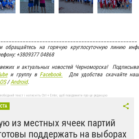
__________________________________________________
ти обращайтесь на горячую круглосуточную линию инф
лефону: +3809377 04868
свежих и актуальных новостей Черноморска! Подписыва
ube
и группу в
Facebook.
Для удобства скачайте наш
IOS
/
An
d
roid
.
бхідний текст і натисніть Ctrl + Enter, щоб повідомити про це редакцію
ІСТА
ую из местных ячеек партий
готовы поддержать на выборах