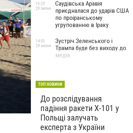
Саудівська Аравія
15:23
29 липня
приєдналася до ударів США
по проіранському
угрупованню в Іраку
Зустріч Зеленського і
14:05
29 липня
Трампа буде без виходу до
медіа
ТОП НОВИНИ
До розслідування
падіння ракети Х-101 у
Польщі залучать
експерта з України