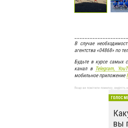
____________________
В случае необходимос
агентства «04868» по те
Будьте в курсе самых 
канал в
Telegram,
YouT
мобильное приложение
Якщо ви помітили помилку, виділіть нео
ГОЛОС М
Как
вы 