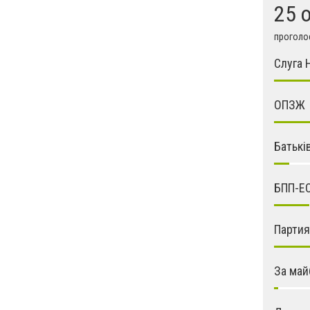
25 
проголос
Слуга 
ОПЗЖ
Батькі
БПП-Е
Парти
За май