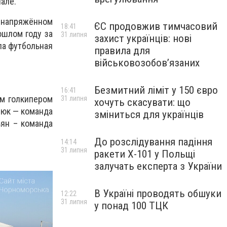
але.
 напряжённом
ЄС продовжив тимчасовий
18:41
ошлом году за
31 липня
захист українців: нові
ла футбольная
правила для
військовозобов’язаних
Безмитний ліміт у 150 євро
16:41
им голкипером
31 липня
хочуть скасувати: що
нюк — команда
зміниться для українців
ьян – команда
До розслідування падіння
14:14
31 липня
ракети Х-101 у Польщі
залучать експерта з України
В Україні проводять обшуки
12:22
31 липня
у понад 100 ТЦК