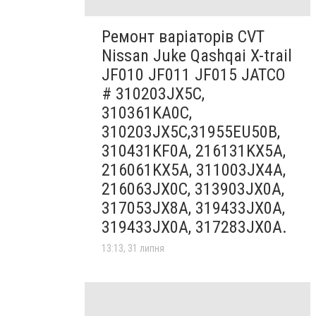
Ремонт варіаторів CVT
Nissan Juke Qashqai X-trail
JF010 JF011 JF015 JATCO
# 310203JX5C,
310361KA0C,
310203JX5C,31955EU50B,
310431KF0A, 216131KX5A,
216061KX5A, 311003JX4A,
216063JX0C, 313903JX0A,
317053JX8A, 319433JX0A,
319433JX0A, 317283JX0A.
13:13, 31 липня