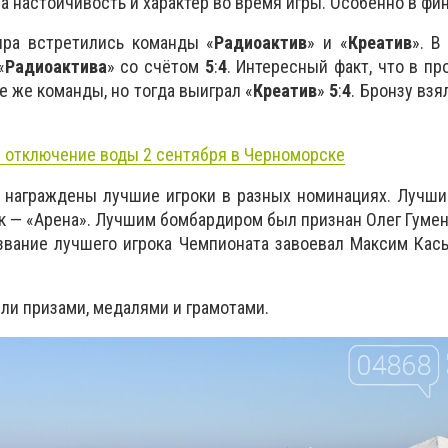
 настойчивость и характер во время игры. Особенно в фин
ира встретились команды «
Радиоактив
» и «
Креатив
». В
«
Радиоактива
» со счётом
5
:
4
. Интересный факт, что в пр
 же команды, но тогда выиграл «
Креатив
»
5
:
4
. Бронзу взя
 отключение воды 2 сентября в Черноморске
и награждены лучшие игроки в разных номинациях. Лучш
к — «Арена». Лучшим бомбардиром был признан Олег Гуме
звание лучшего игрока Чемпионата завоевал Максим Кас
ли призами, медалями и грамотами.