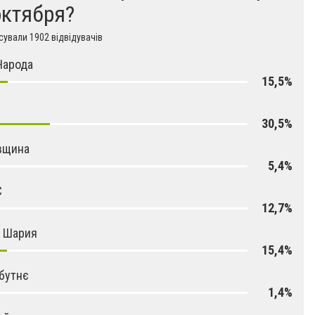
октября?
ували 1902 відвідувачів
Народа
15,5%
30,5%
вщина
5,4%
С
12,7%
я Шария
15,4%
бутнє
1,4%