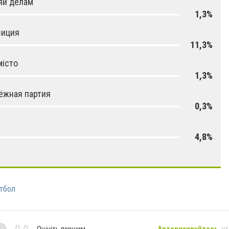
яй делам
1,3%
зиция
11,3%
місто
1,3%
ёжная партия
0,3%
4,8%
тбол
Оцініть першим
Авторизируйтесь
, ч