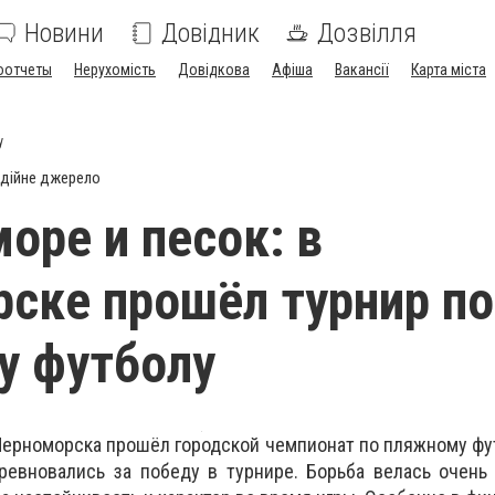
Новини
Довідник
Дозвілля
оотчеты
Нерухомість
Довідкова
Афіша
Вакансії
Карта міста
у
дійне джерело
оре и песок: в
ске прошёл турнир по
у футболу
ерноморска прошёл городской чемпионат по пляжному фу
евновались за победу в турнире. Борьба велась очень 