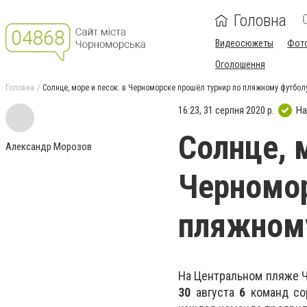
Головна
Видеосюжеты
Фот
Оголошення
Головна
Солнце, море и песок: в Черноморске прошёл турнир по пляжному футбол
16:23, 31 серпня 2020 р.
На
Солнце, м
Александр Морозов
Черномор
пляжном
На Центральном пляже Ч
30
августа
6
команд сор