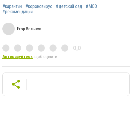
#карантин
#короновирус
#детский сад
#МОЗ
#рекомендации
Егор Вольнов
0,0
Авторизуйтесь
, щоб оцінити